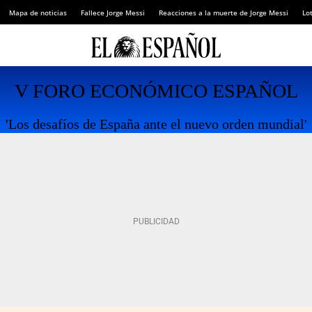
Mapa de noticias
Fallece Jorge Messi
Reacciones a la muerte de Jorge Messi
Lot
V FORO ECONÓMICO ESPAÑOL
'Los desafíos de España ante el nuevo orden mundial'