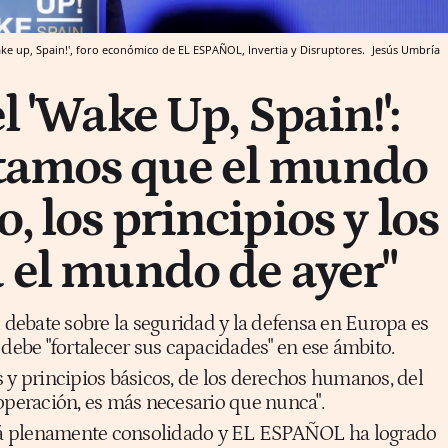
Wake up, Spain!', foro económico de EL ESPAÑOL, Invertia y Disruptores.
Jesús Umbría
el 'Wake Up, Spain!':
tamos que el mundo
, los principios y los
a el mundo de ayer"
l debate sobre la seguridad y la defensa en Europa es
 debe "fortalecer sus capacidades" en ese ámbito.
 y principios básicos, de los derechos humanos, del
operación, es más necesario que nunca".
está plenamente consolidado y EL ESPAÑOL ha logrado