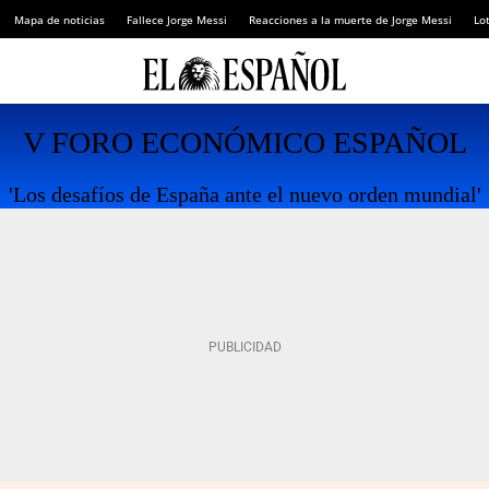
Mapa de noticias
Fallece Jorge Messi
Reacciones a la muerte de Jorge Messi
Lot
V FORO ECONÓMICO ESPAÑOL
'Los desafíos de España ante el nuevo orden mundial'