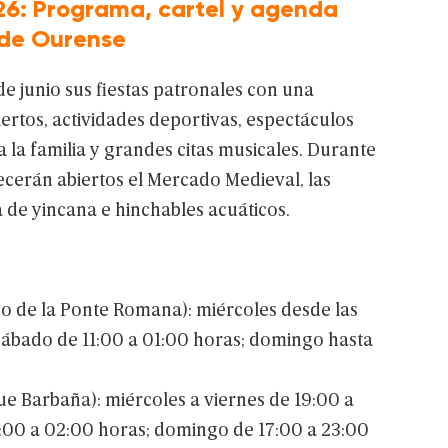
26: Programa, cartel y agenda
 de Ourense
de
junio
sus
fiestas
patronales
con
una
ertos,
actividades
deportivas,
espectáculos
a
la
familia
y
grandes
citas
musicales.
Durante
cerán
abiertos
el
Mercado
Medieval,
las
a
de
yincana
e
hinchables
acuáticos.
no
de
la
Ponte
Romana):
miércoles
desde
las
sábado
de
11:00
a
01:00
horas;
domingo
hasta
ue
Barbaña):
miércoles
a
viernes
de
19:00
a
:00
a
02:00
horas;
domingo
de
17:00
a
23:00