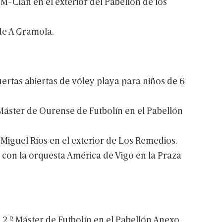
M-Clan
en
el
exterior
del
Pabellón
de
los
de
A
Gramola.
ertas
abiertas
de
vóley
playa
para
niños
de
6
áster
de
Ourense
de
Futbolín
en
el
Pabellón
Miguel
Ríos
en
el
exterior
de
Los
Remedios.
r
con
la
orquesta
América
de
Vigo
en
la
Praza
l
2.º
Máster
de
Futbolín
en
el
Pabellón
Anexo