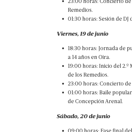
23:00
horas:
Concierto
de
Remedios.
01:30
horas:
Sesión
de
DJ
Viernes,
19
de
junio
18:30
horas:
Jornada
de
pu
a
14
años
en
Oira.
19:00
horas:
Inicio
del
2.º
M
de
los
Remedios.
23:00
horas:
Concierto
de
01:00
horas:
Baile
popula
de
Concepción
Arenal.
Sábado,
20
de
junio
09:00
horas:
Fase
final
de