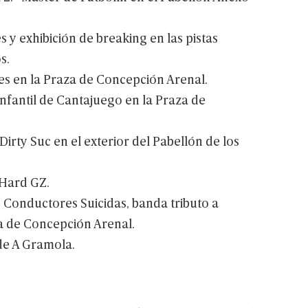
es
y
exhibición
de
breaking
en
las
pistas
s.
es
en
la
Praza
de
Concepción
Arenal.
nfantil
de
Cantajuego
en
la
Praza
de
Dirty
Suc
en
el
exterior
del
Pabellón
de
los
Hard
GZ.
e
Conductores
Suicidas,
banda
tributo
a
a
de
Concepción
Arenal.
de
A
Gramola.