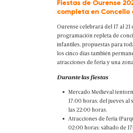
Fiestas de Ourense 20
completa en Concello
Ourense
celebrará
del
17
al
21
programación
repleta
de
conci
infantiles,
propuestas
para
tod
los
cinco
días
también
permane
atracciones
de
feria
y
una
zon
Durante
las
fiestas
Mercado
Medieval
(entor
17:00
horas;
del
jueves
al
las
22:00
horas.
Atracciones
de
feria
(Parq
02:00
horas;
sábado
de
17