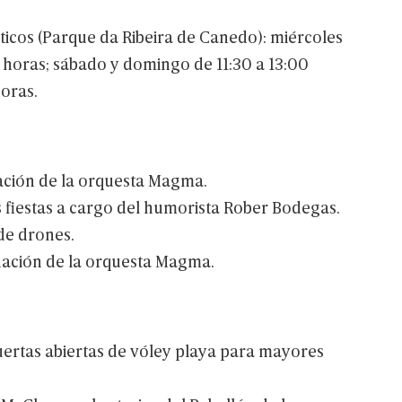
ticos
(Parque
da
Ribeira
de
Canedo):
miércoles
horas;
sábado
y
domingo
de
11:30
a
13:00
oras.
ación
de
la
orquesta
Magma.
s
fiestas
a
cargo
del
humorista
Rober
Bodegas.
de
drones.
uación
de
la
orquesta
Magma.
ertas
abiertas
de
vóley
playa
para
mayores