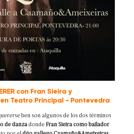
RER con Fran Sieira y
n Teatro Principal - Pontevedra
uererse
ben
son
algunos
de
los
dos
términos
lo
de
danza
donde
Fran
Sieira
como
bailador
cto
por
el
dúo
gallego
Caamaño&Ameixeiras.