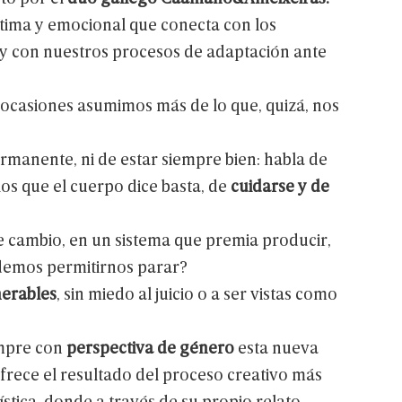
tima
y
emocional
que
conecta
con
los
y
con
nuestros
procesos
de
adaptación
ante
ocasiones
asumimos
más
de
lo
que,
quizá,
nos
rmanente,
ni
de
estar
siempre
bien:
habla
de
los
que
el
cuerpo
dice
basta,
de
cuidarse
y
de
e
cambio,
en
un
sistema
que
premia
producir,
demos
permitirnos
parar?
nerables
,
sin
miedo
al
juicio
o
a
ser
vistas
como
mpre
con
perspectiva
de
género
esta
nueva
frece
el
resultado
del
proceso
creativo
más
ística,
donde
a
través
de
su
propio
relato