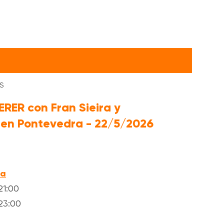
s
S
RER con Fran Sieira y
n Pontevedra - 22/5/2026
ra
21:00
23:00