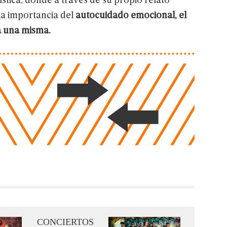
la
importancia
del
autocuidado
emocional,
el
a
una
misma.
CONCIERTOS