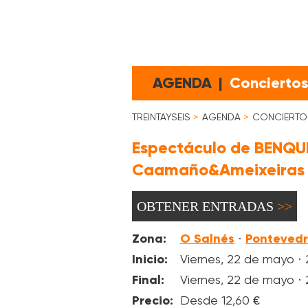
AGENDA
|
Concierto
TREINTAYSEIS
AGENDA
CONCIERTO
Espectáculo de BENQUE
Caamaño&Ameixeiras e
OBTENER ENTRADAS
Zona:
O Salnés
Ponteved
·
Inicio:
Viernes, 22 de mayo · 
Final:
Viernes, 22 de mayo · 
Precio:
Desde 12,60 €