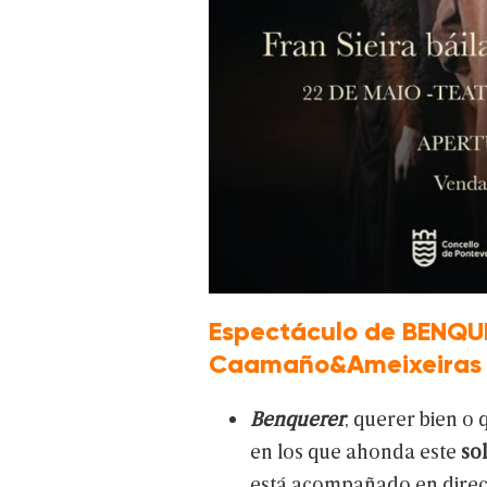
Espectáculo de BENQUE
Caamaño&Ameixeiras e
Benquerer
,
querer
bien
o
q
en
los
que
ahonda
este
so
está
acompañado
en
dire