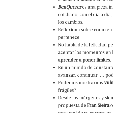
BenQuerer
es
una
pieza
ín
cotidiano,
con
el
día
a
día,
los
cambios.
Reflexiona
sobre
como
en
pertenece.
No
habla
de
la
felicidad
pe
aceptar
los
momentos
en
aprender
a
poner
límites.
En
un
mundo
de
constant
avanzar,
continuar,
…
po
Podemos
mostrarnos
vul
frágiles?
Desde
los
márgenes
y
sie
propuesta
de
Fran
Sieira
o
personal
de
su
carrera
art