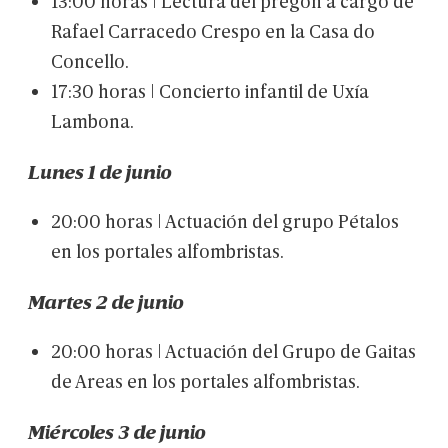
13:00
horas
|
Lectura
del
pregón
a
cargo
de
Rafael
Carracedo
Crespo
en
la
Casa
do
Concello.
17:30
horas
|
Concierto
infantil
de
Uxía
Lambona.
Lunes
1
de
junio
20:00
horas
|
Actuación
del
grupo
Pétalos
en
los
portales
alfombristas.
Martes
2
de
junio
20:00
horas
|
Actuación
del
Grupo
de
Gaitas
de
Areas
en
los
portales
alfombristas.
Miércoles
3
de
junio