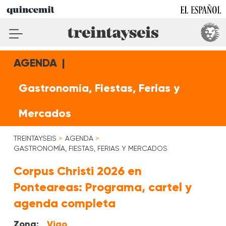
AGENDA
|
Gastronomía, Fiestas, Ferias y
Mercados
TREINTAYSEIS
AGENDA
GASTRONOMÍA, FIESTAS, FERIAS Y MERCADOS
Corpus Christi 2026 en
Ponteareas: Programa, cartel y
agenda completa
Zona:
Vigo