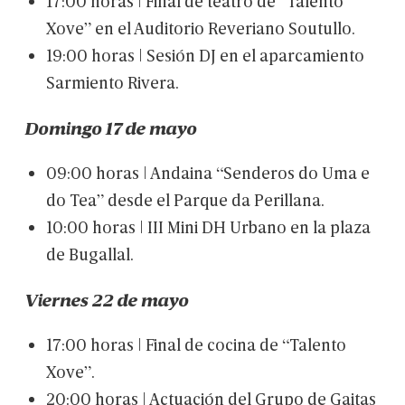
17:00
horas
|
Final
de
teatro
de
“Talento
Xove”
en
el
Auditorio
Reveriano
Soutullo.
19:00
horas
|
Sesión
DJ
en
el
aparcamiento
Sarmiento
Rivera.
Domingo
17
de
mayo
09:00
horas
|
Andaina
“Senderos
do
Uma
e
do
Tea”
desde
el
Parque
da
Perillana.
10:00
horas
|
III
Mini
DH
Urbano
en
la
plaza
de
Bugallal.
Viernes
22
de
mayo
17:00
horas
|
Final
de
cocina
de
“Talento
Xove”.
20:00
horas
|
Actuación
del
Grupo
de
Gaitas