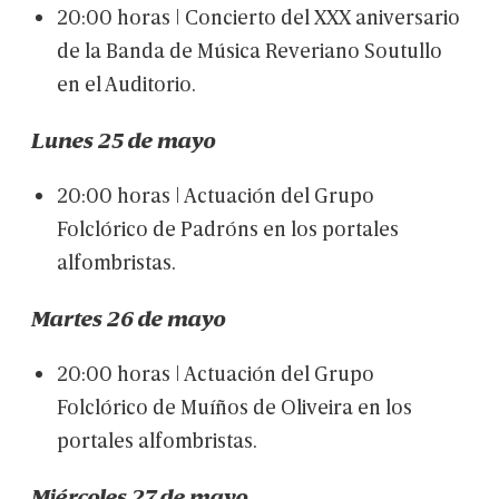
20:00
horas
|
Concierto
del
XXX
aniversario
de
la
Banda
de
Música
Reveriano
Soutullo
en
el
Auditorio.
Lunes
25
de
mayo
20:00
horas
|
Actuación
del
Grupo
Folclórico
de
Padróns
en
los
portales
alfombristas.
Martes
26
de
mayo
20:00
horas
|
Actuación
del
Grupo
Folclórico
de
Muíños
de
Oliveira
en
los
portales
alfombristas.
Miércoles
27
de
mayo