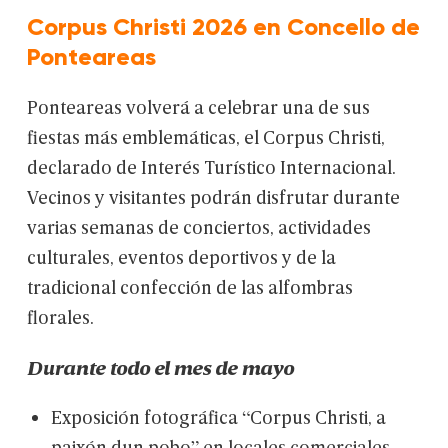
Corpus Christi 2026 en Concello de
Ponteareas
Ponteareas
volverá
a
celebrar
una
de
sus
fiestas
más
emblemáticas,
el
Corpus
Christi,
declarado
de
Interés
Turístico
Internacional.
Vecinos
y
visitantes
podrán
disfrutar
durante
varias
semanas
de
conciertos,
actividades
culturales,
eventos
deportivos
y
de
la
tradicional
confección
de
las
alfombras
florales.
Durante
todo
el
mes
de
mayo
Exposición
fotográfica
“Corpus
Christi,
a
paixón
dun
pobo”
en
locales
comerciales.