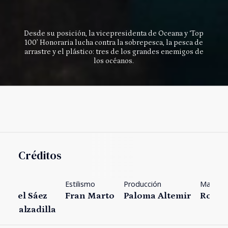
Desde su posición, la vicepresidenta de Oceana y ‘Top
100’ Honoraria lucha contra la sobrepesca, la pesca de
arrastre y el plástico: tres de los grandes enemigos de
los océanos.
Créditos
Estilismo
Producción
Maquillaje
Texto
Fran Marto
Paloma Altemir
Rosa Navajas
Raúl 