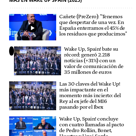
Cañete (PreZero): "Tenemos
que despertar de una vez. En
España enterramos el 45% de
los residuos que producimos"
Wake Up, Spain! bate su
récord: generó 2.218
noticias (+31%) con un
valor de comunicación de
35 millones de euros
Las 30 claves del Wake Up!
más impactante en el
momento más incierto: del
Rey al ex jefe del MI6
pasando por el Ibex
Wake Up, Spain! concluye
con cuatro llamadas al pacto
de Pedro Rollán, Bonet,