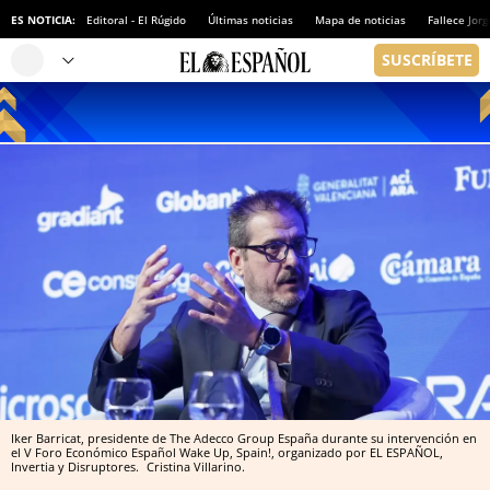
ES NOTICIA:
Editoral - El Rúgido
Últimas noticias
Mapa de noticias
Fallece Jor
Iker Barricat, presidente de The Adecco Group España durante su intervención en
el V Foro Económico Español Wake Up, Spain!, organizado por EL ESPAÑOL,
Invertia y Disruptores.
Cristina Villarino.