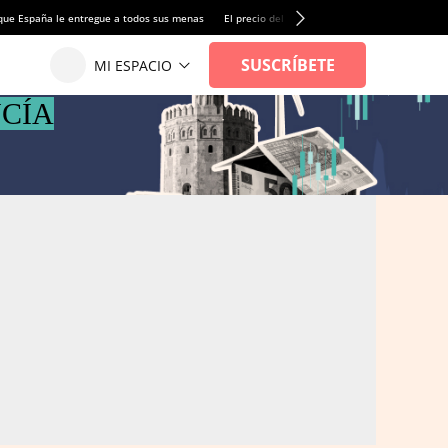
que España le entregue a todos sus menas
El precio del alquiler de vivienda baja por pri
CÍA