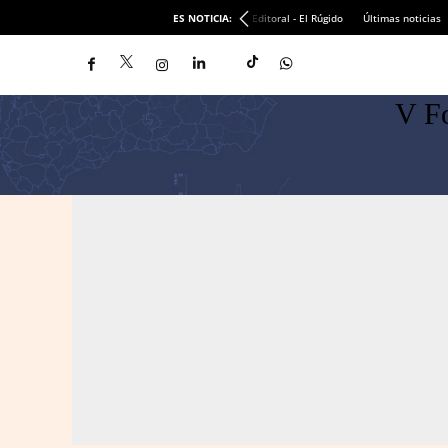
ES NOTICIA:
Editoral - El Rúgido
Últimas noticias
V F