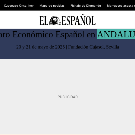
Cuponazo Once, hoy
Mapa de noticias
Fichaje de Diomande
Marruecos acepta 
oro Económico Español en
ANDALU
20 y 21 de mayo de 2025 | Fundación Cajasol, Sevilla