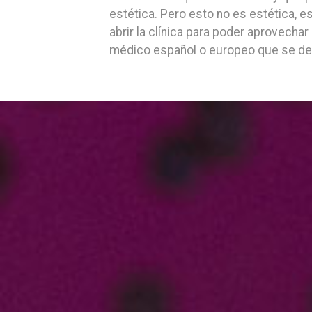
estética. Pero esto no es estética, 
abrir la clínica para poder aprovechar
médico español o europeo que se ded