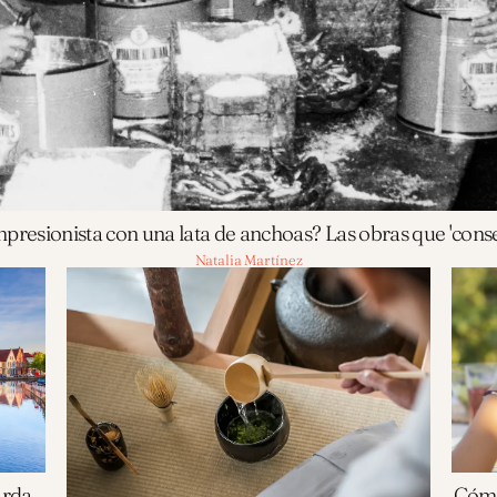
mpresionista con una lata de anchoas? Las obras que 'conse
Natalia Martínez
arda
Cómo