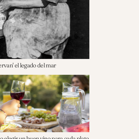
rvan' el legado del mar
 elegir un buen vino para cada plato