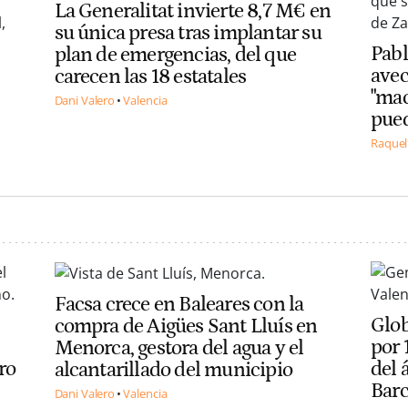
La Generalitat invierte 8,7 M€ en
su única presa tras implantar su
Pabl
plan de emergencias, del que
avec
carecen las 18 estatales
"mac
Dani Valero
Valencia
pued
Raquel
Facsa crece en Baleares con la
Glo
compra de Aigües Sant Lluís en
por 
Menorca, gestora del agua y el
ro
del 
alcantarillado del municipio
Barc
Dani Valero
Valencia