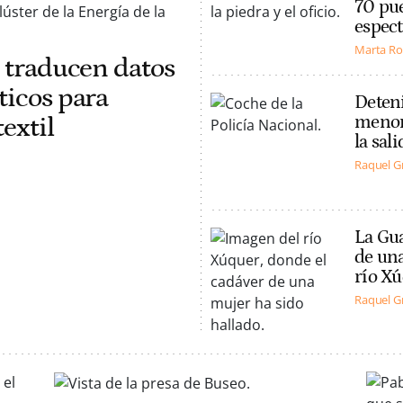
70 pue
espect
Marta Ro
s traducen datos
ticos para
Deten
extil
menor 
la sal
Raquel G
La Gua
de una
río Xú
Raquel G