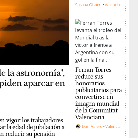
Susana Gisbert
Valencia
Ferran Torres
e la astronomía",
reduce sus
impiden aparcar en
honorarios
publicitarios para
convertirse en
imagen mundial
de la Comunitat
Valenciana
n vigor: los trabajadores
r la edad de jubilación a
Dani Valero
Valencia
in reducir su pensión