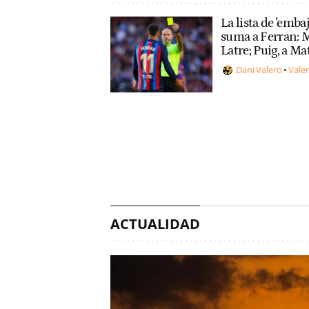
La lista de 'emba
suma a Ferran: 
Latre; Puig, a M
Dani Valero
Vale
ACTUALIDAD