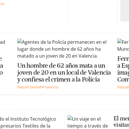
cia
e
Ferr
a
Un hombre de 62 años mata a un
a Es
mo
joven de 20 en un local de Valencia
imag
y confiesa el crimen a la Policía
Com
Raquel Granell
Valencia
Raquel
El mer
visita