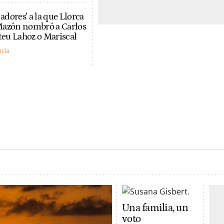
jadores' a la que Llorca
Mazón nombró a Carlos
ateu Lahoz o Mariscal
ncia
Una familia, un
voto