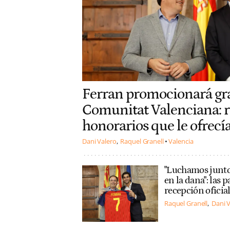
Ferran promocionará gra
Comunitat Valenciana: r
honorarios que le ofrecía
Dani Valero
Raquel Granell
Valencia
"Luchamos junto
en la dana": las 
recepción oficia
Raquel Granell
Dani 