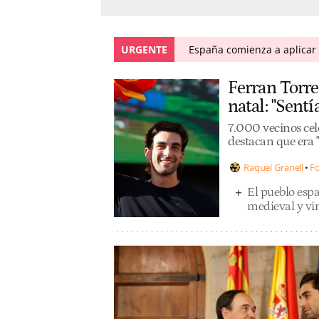
URGENTE
España comienza a aplicar l
Ferran Torre
natal: "Sentí
7.000 vecinos cele
destacan que era "'
Raquel Granell
Fo
El pueblo espa
medieval y vi