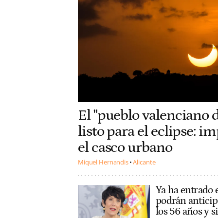
El "pueblo valenciano d
listo para el eclipse: 
el casco urbano
Miquel Hernandis
Alicante
Ya ha entrado e
podrán anticipa
los 56 años y s