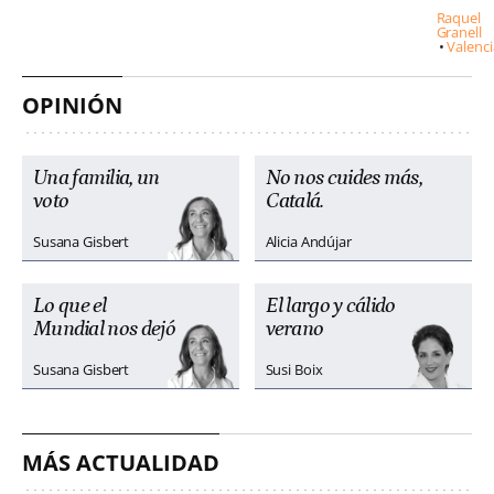
Raquel
Granell
Valenci
OPINIÓN
Una familia, un
No nos cuides más,
voto
Catalá.
Susana Gisbert
Alicia Andújar
Lo que el
El largo y cálido
Mundial nos dejó
verano
Susana Gisbert
Susi Boix
MÁS ACTUALIDAD