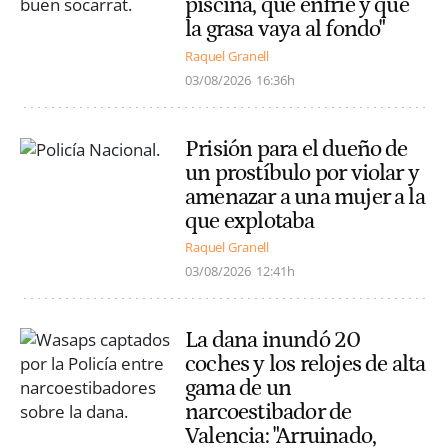
piscina, que enfríe y que
la grasa vaya al fondo"
Raquel Granell
03/08/2026
16:36h
Prisión para el dueño de
un prostíbulo por violar y
amenazar a una mujer a la
que explotaba
Raquel Granell
03/08/2026
12:41h
La dana inundó 20
coches y los relojes de alta
gama de un
narcoestibador de
Valencia: "Arruinado,