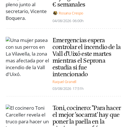
€ semanales
Rosana Crespo
04/08/2026
06:00h
Emergencias espera
controlar el incendio de la
Vall d'Uixó este martes
mientras el Seprona
estudia si fue
intencionado
Raquel Granell
03/08/2026
17:51h
Toni, cocinero: "Para hacer
el mejor 'socarrat' hay que
poner la paella en la