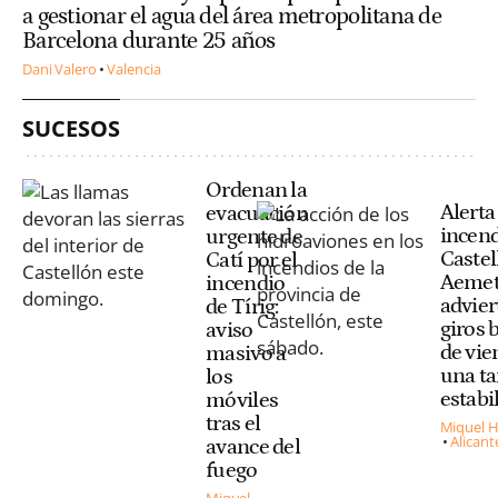
a gestionar el agua del área metropolitana de
Barcelona durante 25 años
Dani Valero
Valencia
SUCESOS
Ordenan la
Alerta
evacuación
incend
urgente de
Castel
Catí por el
Aeme
incendio
advier
de Tírig:
giros 
aviso
de vie
masivo a
una ta
los
estabi
móviles
tras el
Miquel H
Alicant
avance del
fuego