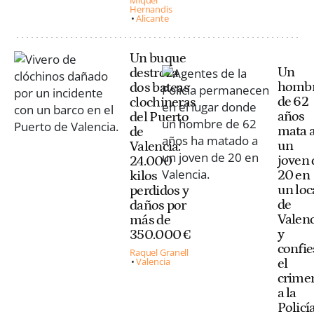
Miquel
Hernandis
Alicante
Un buque
Un
destroza
homb
dos bateas
de 62
clochineras
años
del Puerto
mata 
de
un
Valencia:
joven 
24.000
20 en
kilos
un loc
perdidos y
de
daños por
Valenc
más de
y
350.000 €
confie
Raquel Granell
Valencia
el
crime
a la
Policí