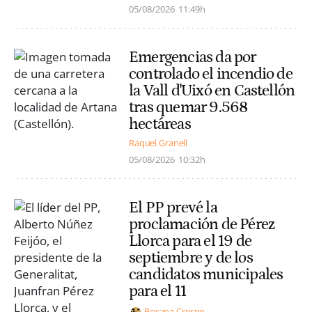
05/08/2026
11:49h
Emergencias da por
controlado el incendio de
la Vall d'Uixó en Castellón
tras quemar 9.568
hectáreas
Raquel Granell
05/08/2026
10:32h
El PP prevé la
proclamación de Pérez
Llorca para el 19 de
septiembre y de los
candidatos municipales
para el 11
Rosana Crespo