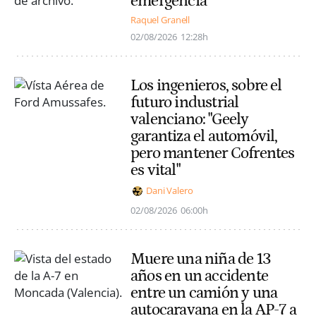
emergencia
Raquel Granell
02/08/2026
12:28h
Los ingenieros, sobre el
futuro industrial
valenciano: "Geely
garantiza el automóvil,
pero mantener Cofrentes
es vital"
Dani Valero
02/08/2026
06:00h
Muere una niña de 13
años en un accidente
entre un camión y una
autocaravana en la AP-7 a