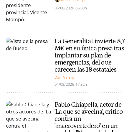
05/08/2026
06:00h
La Generalitat invierte 8,7
M€ en su única presa tras
implantar su plan de
emergencias, del que
carecen las 18 estatales
Dani Valero
04/08/2026
17:32h
Pablo Chiapella, actor de
'La que se avecina', crítico
contra un
"macrovertedero" en un