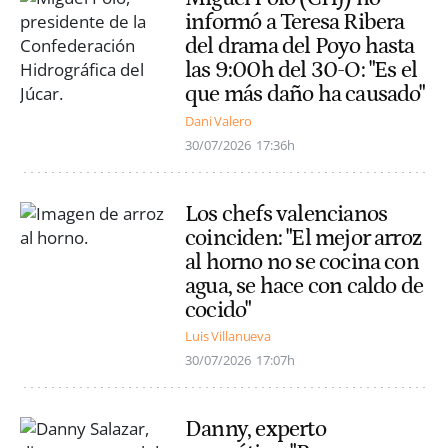
informó a Teresa Ribera
del drama del Poyo hasta
las 9:00h del 30-O: "Es el
que más daño ha causado"
Dani Valero
30/07/2026
17:36h
Los chefs valencianos
coinciden: "El mejor arroz
al horno no se cocina con
agua, se hace con caldo de
cocido"
Luis Villanueva
30/07/2026
17:07h
Danny, experto