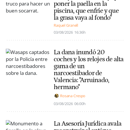
poner la paella en la
piscina, que enfríe y que
la grasa vaya al fondo"
Raquel Granell
03/08/2026
16:36h
La dana inundó 20
coches y los relojes de alta
gama de un
narcoestibador de
Valencia: "Arruinado,
hermano"
Rosana Crespo
03/08/2026
06:00h
La Asesoría Jurídica avala