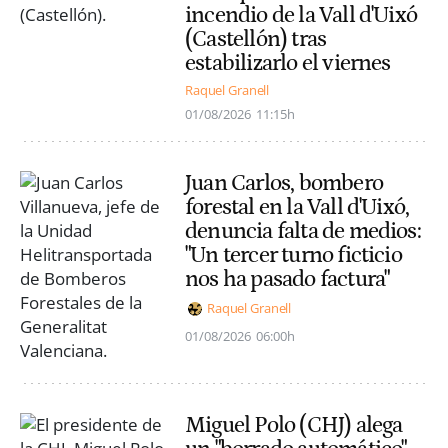
incendio de la Vall d'Uixó
(Castellón) tras
estabilizarlo el viernes
Raquel Granell
01/08/2026
11:15h
Juan Carlos, bombero
forestal en la Vall d'Uixó,
denuncia falta de medios:
"Un tercer turno ficticio
nos ha pasado factura"
Raquel Granell
01/08/2026
06:00h
Miguel Polo (CHJ) alega