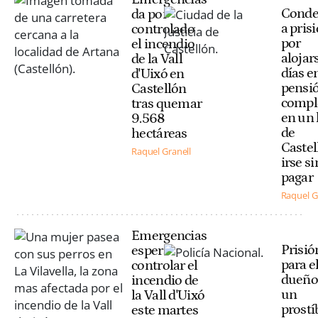
Cond
da por
a pris
controlado
por
el incendio
alojar
de la Vall
días e
d'Uixó en
pensi
Castellón
compl
tras quemar
en un 
9.568
de
hectáreas
Castel
Raquel Granell
irse si
pagar
Raquel G
Emergencias
Prisió
espera
para e
controlar el
dueño
incendio de
un
la Vall d'Uixó
prostí
este martes