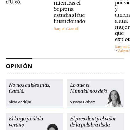
por vi
mientras el
y
Seprona
amena
estudia si fue
a una
intencionado
mujer 
Raquel Granell
que
explo
Raquel G
Valenci
OPINIÓN
No nos cuides más,
Lo que el
Catalá.
Mundial nos dejó
Alicia Andújar
Susana Gisbert
El largo y cálido
El president y el valor
verano
de la palabra dada