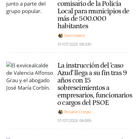
comisario de la Policía
Local para municipios de
más de 500.000
habitantes
Dani Valero
31/07/2026
08:33h
La instrucción del 'caso
Azud' llega a su fin tras 9
años con 15
sobreseimientos a
empresarios, funcionarios
o cargos del PSOE
Rosana Crespo
31/07/2026
06:00h