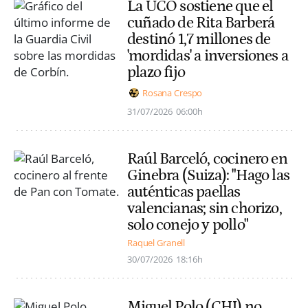
La UCO sostiene que el
cuñado de Rita Barberá
destinó 1,7 millones de
'mordidas' a inversiones a
plazo fijo
Rosana Crespo
31/07/2026
06:00h
Raúl Barceló, cocinero en
Ginebra (Suiza): "Hago las
auténticas paellas
valencianas; sin chorizo,
solo conejo y pollo"
Raquel Granell
30/07/2026
18:16h
Miguel Polo (CHJ) no