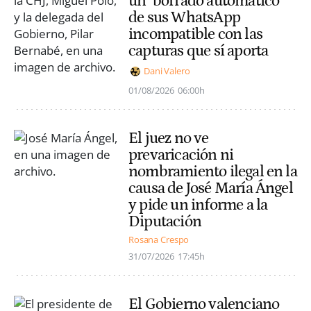
un "borrado automático"
de sus WhatsApp
incompatible con las
capturas que sí aporta
Dani Valero
01/08/2026
06:00h
El juez no ve
prevaricación ni
nombramiento ilegal en la
causa de José María Ángel
y pide un informe a la
Diputación
Rosana Crespo
31/07/2026
17:45h
El Gobierno valenciano