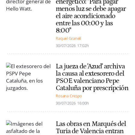
energético: "Para pagar
menos luz se debe apagar
el aire acondicionado
entre las 00:00 y las
8:00"
Raquel Granell
30/07/2026
17:02h
La jueza de 'Azud' archiva
la causa al extesorero del
PSOE valenciano Pepe
Cataluña por prescripción
Rosana Crespo
30/07/2026
16:00h
Las obras en Marqués del
Turia de Valencia entran