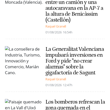
entre un camión y una
autocaravana en la AP-7 a
la altura de Benicàssim
(Castellón)
Raquel Granell
01/08/2026
16:54h
La Generalitat Valenciana
impulsará inversiones en
Ford y pide "no crear
alarmas" sobre la
gigafactoría de Sagunt
Raquel Granell
01/08/2026
12:47h
Los bomberos refrescan la
zona quemada en el