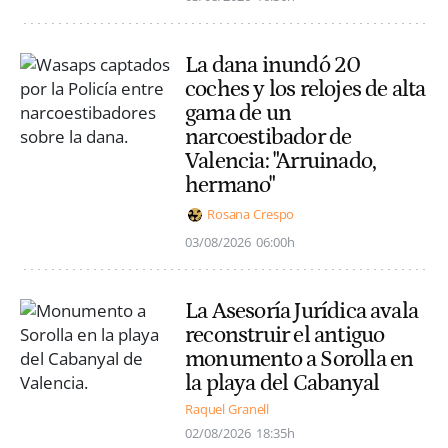
La dana inundó 20
coches y los relojes de alta
gama de un
narcoestibador de
Valencia: "Arruinado,
hermano"
Rosana Crespo
03/08/2026
06:00h
La Asesoría Jurídica avala
reconstruir el antiguo
monumento a Sorolla en
la playa del Cabanyal
Raquel Granell
02/08/2026
18:35h