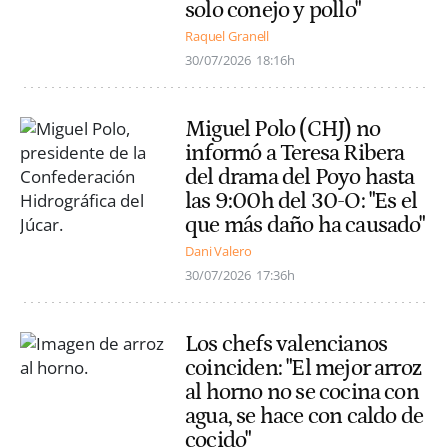
solo conejo y pollo"
Raquel Granell
30/07/2026
18:16h
Miguel Polo (CHJ) no
informó a Teresa Ribera
del drama del Poyo hasta
las 9:00h del 30-O: "Es el
que más daño ha causado"
Dani Valero
30/07/2026
17:36h
Los chefs valencianos
coinciden: "El mejor arroz
al horno no se cocina con
agua, se hace con caldo de
cocido"