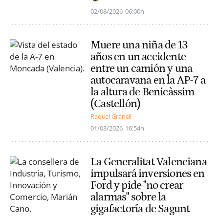
02/08/2026
06:00h
Muere una niña de 13
años en un accidente
entre un camión y una
autocaravana en la AP-7 a
la altura de Benicàssim
(Castellón)
Raquel Granell
01/08/2026
16:54h
La Generalitat Valenciana
impulsará inversiones en
Ford y pide "no crear
alarmas" sobre la
gigafactoría de Sagunt