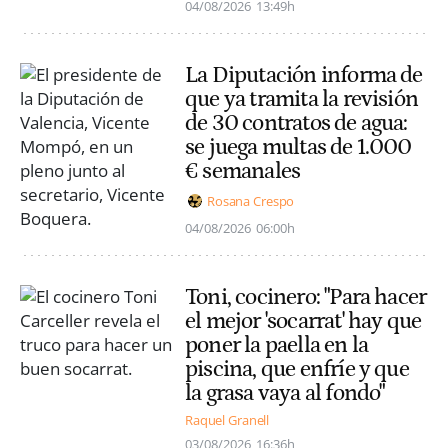
04/08/2026
13:49h
La Diputación informa de
que ya tramita la revisión
de 30 contratos de agua:
se juega multas de 1.000
€ semanales
Rosana Crespo
04/08/2026
06:00h
Toni, cocinero: "Para hacer
el mejor 'socarrat' hay que
poner la paella en la
piscina, que enfríe y que
la grasa vaya al fondo"
Raquel Granell
03/08/2026
16:36h