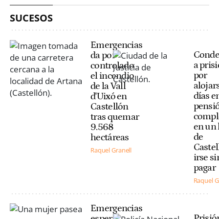
SUCESOS
Emergencias
Cond
da por
a pris
controlado
por
el incendio
alojar
de la Vall
días e
d'Uixó en
pensi
Castellón
compl
tras quemar
en un 
9.568
de
hectáreas
Castel
Raquel Granell
irse si
pagar
Raquel G
Emergencias
Prisió
espera