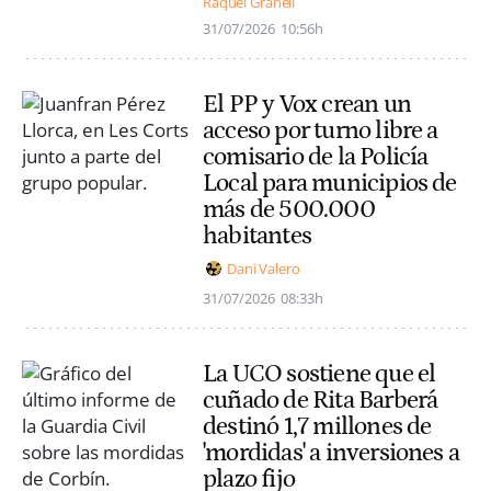
Raquel Granell
31/07/2026
10:56h
El PP y Vox crean un
acceso por turno libre a
comisario de la Policía
Local para municipios de
más de 500.000
habitantes
Dani Valero
31/07/2026
08:33h
La UCO sostiene que el
cuñado de Rita Barberá
destinó 1,7 millones de
'mordidas' a inversiones a
plazo fijo