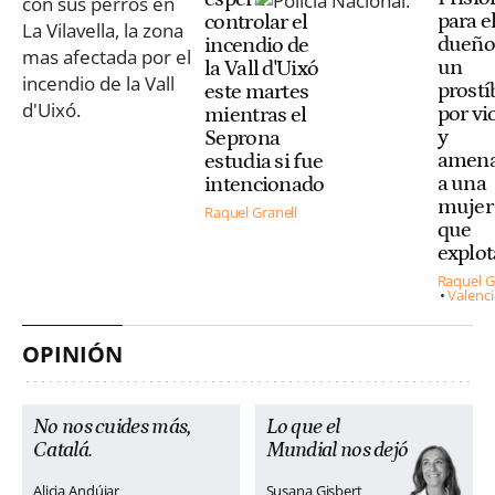
para e
controlar el
dueño
incendio de
un
la Vall d'Uixó
prostí
este martes
por vi
mientras el
y
Seprona
amena
estudia si fue
a una
intencionado
mujer 
Raquel Granell
que
explo
Raquel G
Valenci
OPINIÓN
No nos cuides más,
Lo que el
Catalá.
Mundial nos dejó
Alicia Andújar
Susana Gisbert