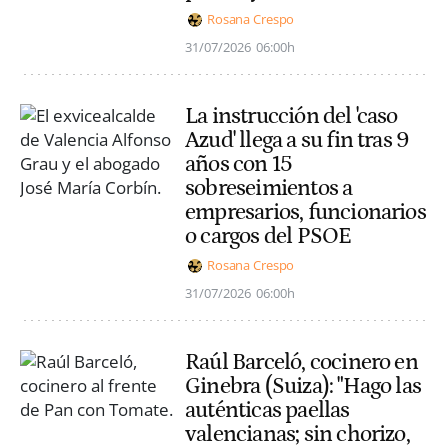
Rosana Crespo
31/07/2026
06:00h
La instrucción del 'caso
Azud' llega a su fin tras 9
años con 15
sobreseimientos a
empresarios, funcionarios
o cargos del PSOE
Rosana Crespo
31/07/2026
06:00h
Raúl Barceló, cocinero en
Ginebra (Suiza): "Hago las
auténticas paellas
valencianas; sin chorizo,