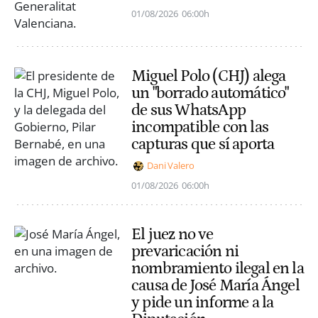
01/08/2026
06:00h
Miguel Polo (CHJ) alega
un "borrado automático"
de sus WhatsApp
incompatible con las
capturas que sí aporta
Dani Valero
01/08/2026
06:00h
El juez no ve
prevaricación ni
nombramiento ilegal en la
causa de José María Ángel
y pide un informe a la