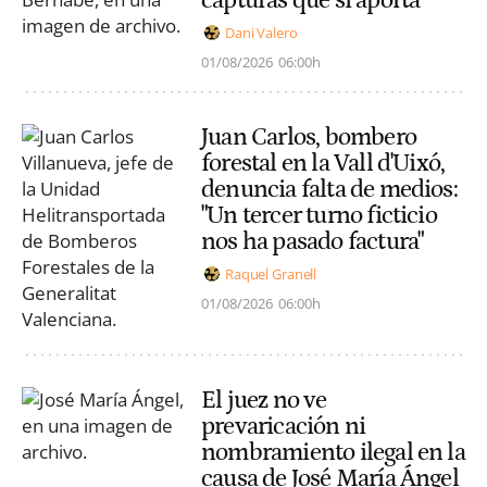
Dani Valero
01/08/2026
06:00h
Juan Carlos, bombero
forestal en la Vall d'Uixó,
denuncia falta de medios:
"Un tercer turno ficticio
nos ha pasado factura"
Raquel Granell
01/08/2026
06:00h
El juez no ve
prevaricación ni
nombramiento ilegal en la
causa de José María Ángel