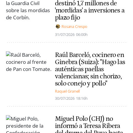
destinó 1,7 millones de
'mordidas' a inversiones a
plazo fijo
Rosana Crespo
31/07/2026
06:00h
Raúl Barceló, cocinero en
Ginebra (Suiza): "Hago las
auténticas paellas
valencianas; sin chorizo,
solo conejo y pollo"
Raquel Granell
30/07/2026
18:16h
Miguel Polo (CHJ) no
informó a Teresa Ribera