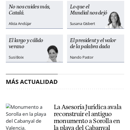
No nos cuides más,
Lo que el
Catalá.
Mundial nos dejó
Alicia Andújar
Susana Gisbert
El largo y cálido
El president y el valor
verano
de la palabra dada
Susi Boix
Nando Pastor
MÁS ACTUALIDAD
La Asesoría Jurídica avala
reconstruir el antiguo
monumento a Sorolla en
la playa del Cabanyal