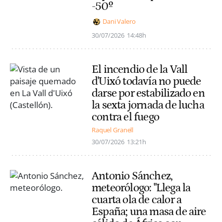
-50º
Dani Valero
30/07/2026
14:48h
El incendio de la Vall
d'Uixó todavía no puede
darse por estabilizado en
la sexta jornada de lucha
contra el fuego
Raquel Granell
30/07/2026
13:21h
Antonio Sánchez,
meteorólogo: "Llega la
cuarta ola de calor a
España; una masa de aire