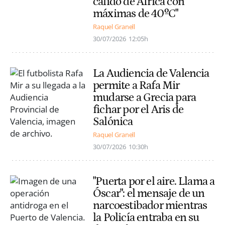
cálido de África con
máximas de 40ºC"
Raquel Granell
30/07/2026
12:05h
La Audiencia de Valencia
permite a Rafa Mir
mudarse a Grecia para
fichar por el Aris de
Salónica
Raquel Granell
30/07/2026
10:30h
"Puerta por el aire. Llama a
Óscar": el mensaje de un
narcoestibador mientras
la Policía entraba en su