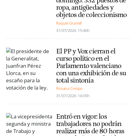
domingo: 332 puestos de
ropa, antigüedades y
objetos de coleccionismo
Raquel Granell
31/07/2026
15:46h
El PP y Vox cierran el
curso político en el
Parlamento valenciano
con una exhibición de su
total sintonía
Rosana Crespo
31/07/2026
14:05h
Entró en vigor: los
trabajadores no podrán
realizar más de 80 horas