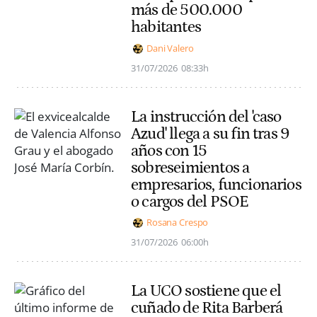
más de 500.000
habitantes
Dani Valero
31/07/2026
08:33h
La instrucción del 'caso
Azud' llega a su fin tras 9
años con 15
sobreseimientos a
empresarios, funcionarios
o cargos del PSOE
Rosana Crespo
31/07/2026
06:00h
La UCO sostiene que el
cuñado de Rita Barberá