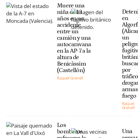
Muere una
Deten
niña de 13
en
años en un
Algorf
accidente
(Alica
entre un
un
camión y una
peligr
autocaravana
fugiti
en la AP-7 a la
britán
altura de
busca
Benicàssim
por
(Castellón)
tráfic
Raquel Granell
drogas
armas
fuego
Raquel
Granell
Los
Una
bomberos
sema