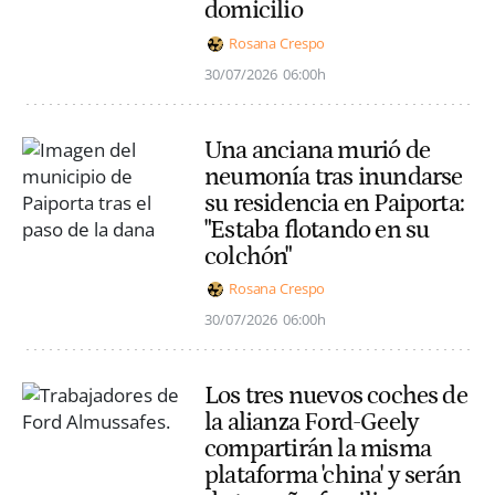
domicilio
Rosana Crespo
30/07/2026
06:00h
Una anciana murió de
neumonía tras inundarse
su residencia en Paiporta:
"Estaba flotando en su
colchón"
Rosana Crespo
30/07/2026
06:00h
Los tres nuevos coches de
la alianza Ford-Geely
compartirán la misma
plataforma 'china' y serán