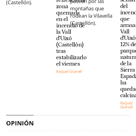
refrescan la
del
zona
incen
quemada
que
en el
arrasa
incendio de
Vall
la Vall
d'Uixó:
d'Uixó
12% de
(Castellón)
parqu
tras
natura
estabilizarlo
de la
el viernes
Sierra
Raquel Granell
Espad
ha
queda
calcin
Raquel
Granell
OPINIÓN