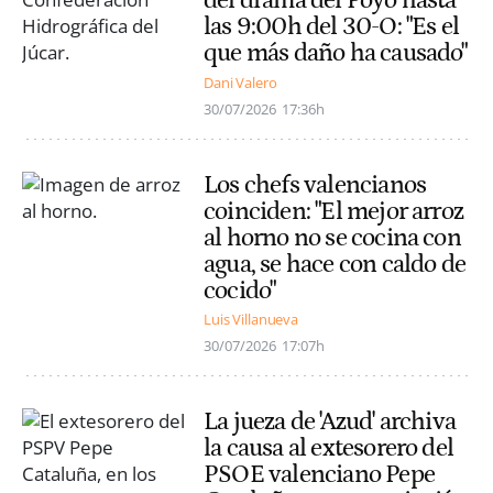
del drama del Poyo hasta
las 9:00h del 30-O: "Es el
que más daño ha causado"
Dani Valero
30/07/2026
17:36h
Los chefs valencianos
coinciden: "El mejor arroz
al horno no se cocina con
agua, se hace con caldo de
cocido"
Luis Villanueva
30/07/2026
17:07h
La jueza de 'Azud' archiva
la causa al extesorero del
PSOE valenciano Pepe