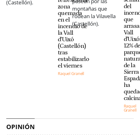
refrescan la
del
zona
incen
quemada
que
en el
arrasa
incendio de
Vall
la Vall
d'Uixó:
d'Uixó
12% de
(Castellón)
parqu
tras
natura
estabilizarlo
de la
el viernes
Sierra
Raquel Granell
Espad
ha
queda
calcin
Raquel
Granell
OPINIÓN