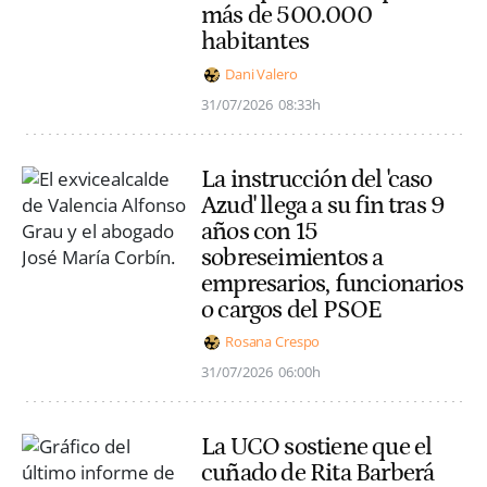
más de 500.000
habitantes
Dani Valero
31/07/2026
08:33h
La instrucción del 'caso
Azud' llega a su fin tras 9
años con 15
sobreseimientos a
empresarios, funcionarios
o cargos del PSOE
Rosana Crespo
31/07/2026
06:00h
La UCO sostiene que el
cuñado de Rita Barberá