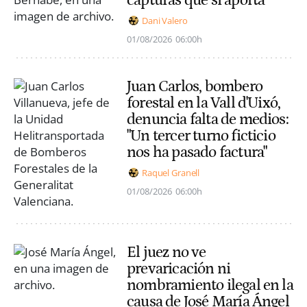
Dani Valero
01/08/2026
06:00h
Juan Carlos, bombero
forestal en la Vall d'Uixó,
denuncia falta de medios:
"Un tercer turno ficticio
nos ha pasado factura"
Raquel Granell
01/08/2026
06:00h
El juez no ve
prevaricación ni
nombramiento ilegal en la
causa de José María Ángel