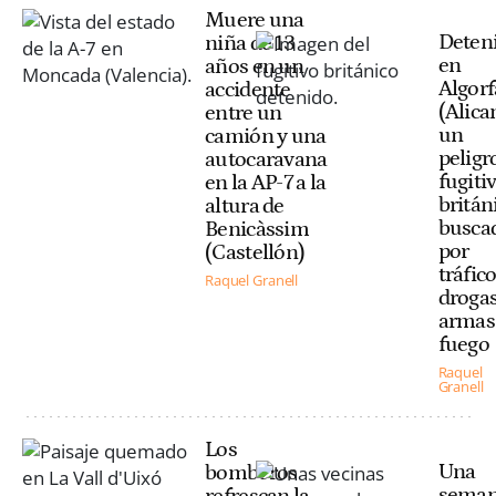
Muere una
Deten
niña de 13
en
años en un
Algorf
accidente
(Alica
entre un
un
camión y una
peligr
autocaravana
fugiti
en la AP-7 a la
britán
altura de
busca
Benicàssim
por
(Castellón)
tráfic
Raquel Granell
drogas
armas
fuego
Raquel
Granell
Los
Una
bomberos
sema