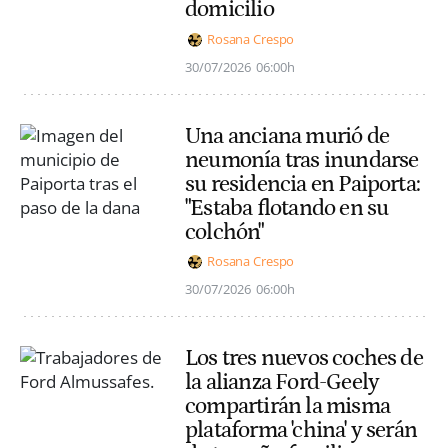
domicilio
Rosana Crespo
30/07/2026
06:00h
Una anciana murió de
neumonía tras inundarse
su residencia en Paiporta:
"Estaba flotando en su
colchón"
Rosana Crespo
30/07/2026
06:00h
Los tres nuevos coches de
la alianza Ford-Geely
compartirán la misma
plataforma 'china' y serán