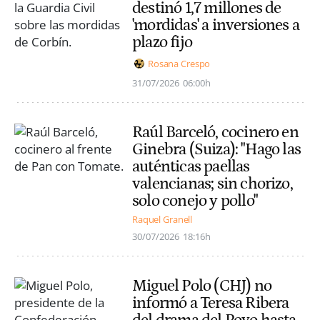
destinó 1,7 millones de
'mordidas' a inversiones a
plazo fijo
Rosana Crespo
31/07/2026
06:00h
Raúl Barceló, cocinero en
Ginebra (Suiza): "Hago las
auténticas paellas
valencianas; sin chorizo,
solo conejo y pollo"
Raquel Granell
30/07/2026
18:16h
Miguel Polo (CHJ) no
informó a Teresa Ribera