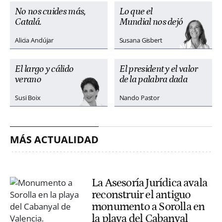
No nos cuides más,
Lo que el
Catalá.
Mundial nos dejó
Alicia Andújar
Susana Gisbert
El largo y cálido
El president y el valor
verano
de la palabra dada
Susi Boix
Nando Pastor
MÁS ACTUALIDAD
La Asesoría Jurídica avala
reconstruir el antiguo
monumento a Sorolla en
la playa del Cabanyal