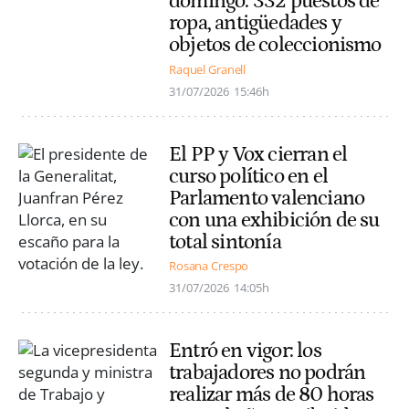
domingo: 332 puestos de
ropa, antigüedades y
objetos de coleccionismo
Raquel Granell
31/07/2026
15:46h
El PP y Vox cierran el
curso político en el
Parlamento valenciano
con una exhibición de su
total sintonía
Rosana Crespo
31/07/2026
14:05h
Entró en vigor: los
trabajadores no podrán
realizar más de 80 horas