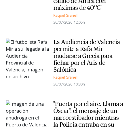
cálido de África con
máximas de 40ºC"
Raquel Granell
30/07/2026
12:05h
La Audiencia de Valencia
permite a Rafa Mir
mudarse a Grecia para
fichar por el Aris de
Salónica
Raquel Granell
30/07/2026
10:30h
"Puerta por el aire. Llama a
Óscar": el mensaje de un
narcoestibador mientras
la Policía entraba en su