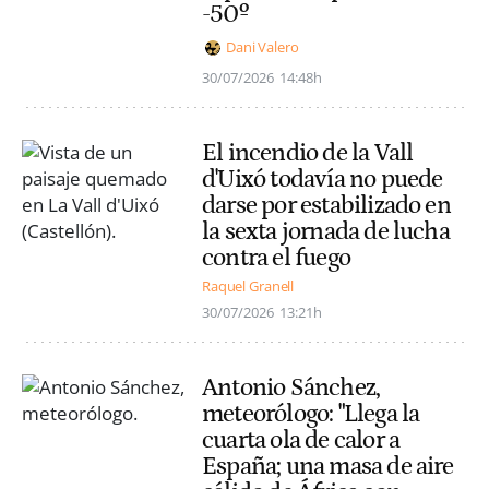
-50º
Dani Valero
30/07/2026
14:48h
El incendio de la Vall
d'Uixó todavía no puede
darse por estabilizado en
la sexta jornada de lucha
contra el fuego
Raquel Granell
30/07/2026
13:21h
Antonio Sánchez,
meteorólogo: "Llega la
cuarta ola de calor a
España; una masa de aire