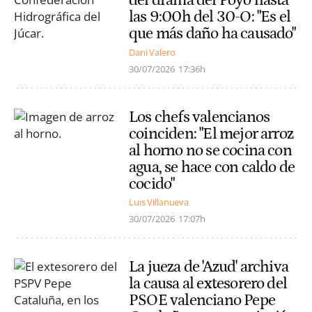
del drama del Poyo hasta
las 9:00h del 30-O: "Es el
que más daño ha causado"
Dani Valero
30/07/2026
17:36h
Los chefs valencianos
coinciden: "El mejor arroz
al horno no se cocina con
agua, se hace con caldo de
cocido"
Luis Villanueva
30/07/2026
17:07h
La jueza de 'Azud' archiva
la causa al extesorero del
PSOE valenciano Pepe