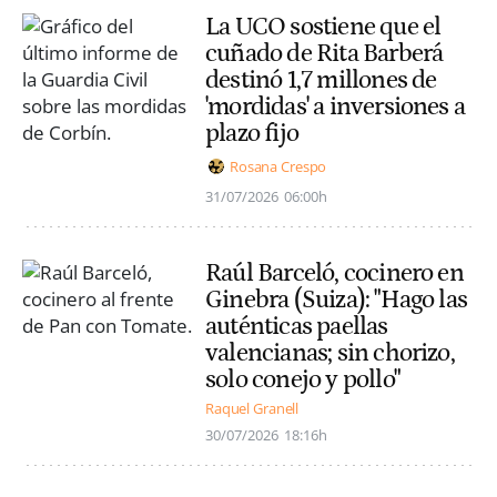
La UCO sostiene que el
cuñado de Rita Barberá
destinó 1,7 millones de
'mordidas' a inversiones a
plazo fijo
Rosana Crespo
31/07/2026
06:00h
Raúl Barceló, cocinero en
Ginebra (Suiza): "Hago las
auténticas paellas
valencianas; sin chorizo,
solo conejo y pollo"
Raquel Granell
30/07/2026
18:16h