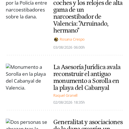
coches y los relojes de alta
gama de un
narcoestibador de
Valencia: "Arruinado,
hermano"
Rosana Crespo
03/08/2026
06:00h
La Asesoría Jurídica avala
reconstruir el antiguo
monumento a Sorolla en
la playa del Cabanyal
Raquel Granell
02/08/2026
18:35h
Generalitat y asociaciones
de la dana crearán un