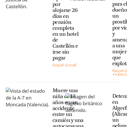
para e
por
dueño
alojarse 26
un
días en
prostí
pensión
por vi
completa
y
en un hotel
amena
de
a una
Castellón e
mujer 
irse sin
que
pagar
explo
Raquel Granell
Raquel G
Valenci
Muere una
Deten
niña de 13
en
años en un
Algorf
accidente
(Alica
entre un
un
camión y una
peligr
autocaravana