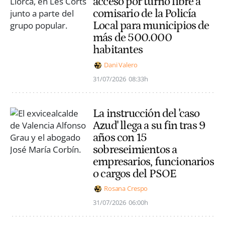
acceso por turno libre a
comisario de la Policía
Local para municipios de
más de 500.000
habitantes
Dani Valero
31/07/2026
08:33h
La instrucción del 'caso
Azud' llega a su fin tras 9
años con 15
sobreseimientos a
empresarios, funcionarios
o cargos del PSOE
Rosana Crespo
31/07/2026
06:00h