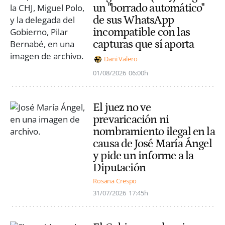
un "borrado automático"
de sus WhatsApp
incompatible con las
capturas que sí aporta
Dani Valero
01/08/2026
06:00h
El juez no ve
prevaricación ni
nombramiento ilegal en la
causa de José María Ángel
y pide un informe a la
Diputación
Rosana Crespo
31/07/2026
17:45h