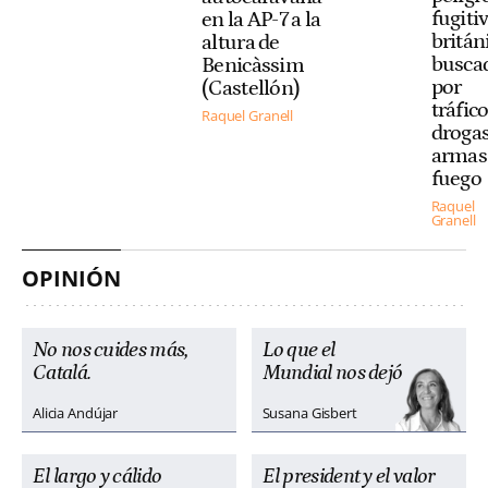
fugiti
en la AP-7 a la
britán
altura de
busca
Benicàssim
por
(Castellón)
tráfic
Raquel Granell
drogas
armas
fuego
Raquel
Granell
OPINIÓN
No nos cuides más,
Lo que el
Catalá.
Mundial nos dejó
Alicia Andújar
Susana Gisbert
El largo y cálido
El president y el valor