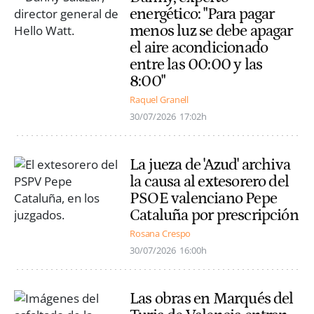
energético: "Para pagar
menos luz se debe apagar
el aire acondicionado
entre las 00:00 y las
8:00"
Raquel Granell
30/07/2026
17:02h
La jueza de 'Azud' archiva
la causa al extesorero del
PSOE valenciano Pepe
Cataluña por prescripción
Rosana Crespo
30/07/2026
16:00h
Las obras en Marqués del