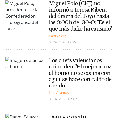
Miguel Polo (CHJ) no
informó a Teresa Ribera
del drama del Poyo hasta
las 9:00h del 30-O: "Es el
que más daño ha causado"
Dani Valero
30/07/2026
17:36h
Los chefs valencianos
coinciden: "El mejor arroz
al horno no se cocina con
agua, se hace con caldo de
cocido"
Luis Villanueva
30/07/2026
17:07h
Danny, experto