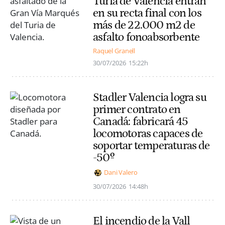
Turia de Valencia entran
en su recta final con los
más de 22.000 m2 de
asfalto fonoabsorbente
Raquel Granell
30/07/2026
15:22h
Stadler Valencia logra su
primer contrato en
Canadá: fabricará 45
locomotoras capaces de
soportar temperaturas de
-50º
Dani Valero
30/07/2026
14:48h
El incendio de la Vall