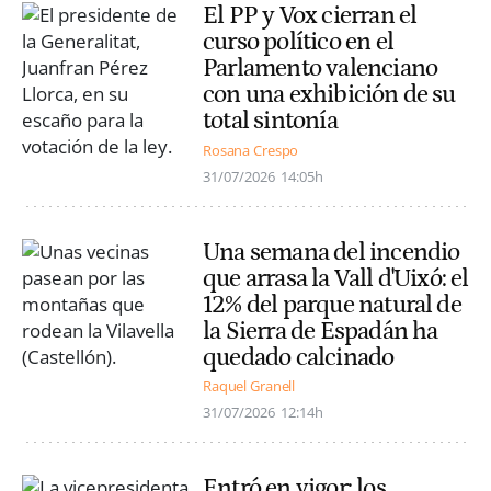
El PP y Vox cierran el
curso político en el
Parlamento valenciano
con una exhibición de su
total sintonía
Rosana Crespo
31/07/2026
14:05h
Una semana del incendio
que arrasa la Vall d'Uixó: el
12% del parque natural de
la Sierra de Espadán ha
quedado calcinado
Raquel Granell
31/07/2026
12:14h
Entró en vigor: los