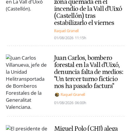
zona quemada en el
incendio de la Vall d'Uixó
(Castellón) tras
estabilizarlo el viernes
Raquel Granell
01/08/2026
11:15h
Juan Carlos, bombero
forestal en la Vall d'Uixó,
denuncia falta de medios:
"Un tercer turno ficticio
nos ha pasado factura"
Raquel Granell
01/08/2026
06:00h
Miguel Polo (CHJ) alega