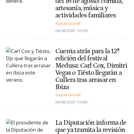
del 16 de agosto: comida,
artesanía, música y
actividades familiares
Raquel Granell
04/08/2026
14:55h
Cuenta atrás para la 12ª
edición del festival
Medusa: Carl Cox, Dimitri
Vegas o Tiësto llegarán a
Cullera tras arrasar en
Ibiza
Raquel Granell
04/08/2026
13:49h
La Diputación informa de
que ya tramita la revisión