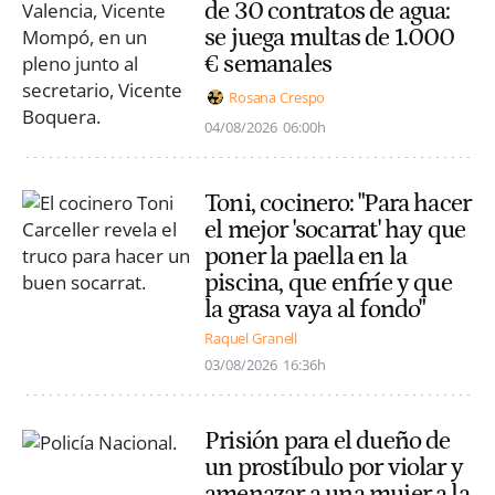
de 30 contratos de agua:
se juega multas de 1.000
€ semanales
Rosana Crespo
04/08/2026
06:00h
Toni, cocinero: "Para hacer
el mejor 'socarrat' hay que
poner la paella en la
piscina, que enfríe y que
la grasa vaya al fondo"
Raquel Granell
03/08/2026
16:36h
Prisión para el dueño de
un prostíbulo por violar y
amenazar a una mujer a la