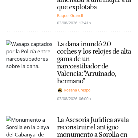
que explotaba
Raquel Granell
03/08/2026
12:41h
La dana inundó 20
coches y los relojes de alta
gama de un
narcoestibador de
Valencia: "Arruinado,
hermano"
Rosana Crespo
03/08/2026
06:00h
La Asesoría Jurídica avala
reconstruir el antiguo
monumento a Sorolla en