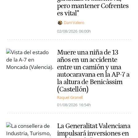
pero mantener Cofrentes
es vital"
Dani Valero
02/08/2026
06:00h
Muere una niña de 13
años en un accidente
entre un camión y una
autocaravana en la AP-7 a
la altura de Benicàssim
(Castellón)
Raquel Granell
01/08/2026
16:54h
La Generalitat Valenciana
impulsará inversiones en