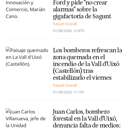
Ford y pide "no crear
alarmas" sobre la
gigafactoría de Sagunt
Raquel Granell
01/08/2026
12:47h
Los bomberos refrescan la
zona quemada en el
incendio de la Vall d'Uixó
(Castellón) tras
estabilizarlo el viernes
Raquel Granell
01/08/2026
11:15h
Juan Carlos, bombero
forestal en la Vall d'Uixó,
denuncia falta de medios: