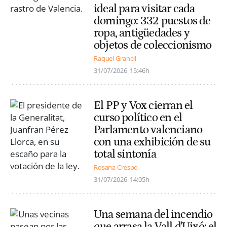
ideal para visitar cada
domingo: 332 puestos de
ropa, antigüedades y
objetos de coleccionismo
Raquel Granell
31/07/2026
15:46h
El PP y Vox cierran el
curso político en el
Parlamento valenciano
con una exhibición de su
total sintonía
Rosana Crespo
31/07/2026
14:05h
Una semana del incendio
que arrasa la Vall d'Uixó: el