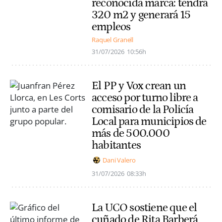
reconocida marca: tendrá
320 m2 y generará 15
empleos
Raquel Granell
31/07/2026
10:56h
El PP y Vox crean un
acceso por turno libre a
comisario de la Policía
Local para municipios de
más de 500.000
habitantes
Dani Valero
31/07/2026
08:33h
La UCO sostiene que el
cuñado de Rita Barberá