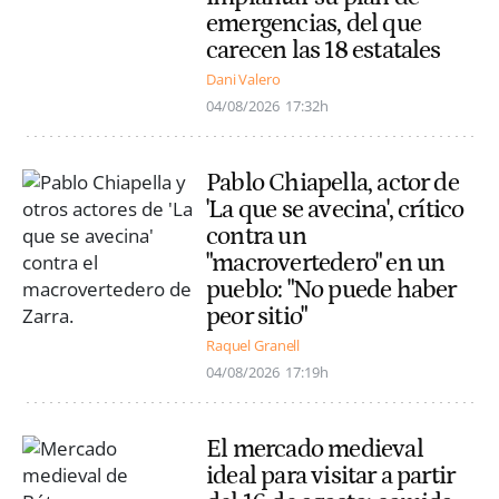
emergencias, del que
carecen las 18 estatales
Dani Valero
04/08/2026
17:32h
Pablo Chiapella, actor de
'La que se avecina', crítico
contra un
"macrovertedero" en un
pueblo: "No puede haber
peor sitio"
Raquel Granell
04/08/2026
17:19h
El mercado medieval
ideal para visitar a partir