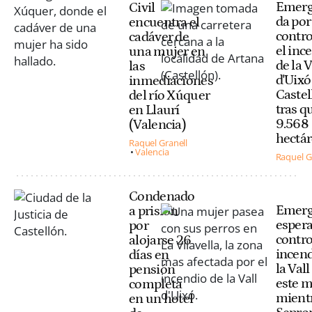
Emerg
Civil
da por
encuentra el
contr
cadáver de
el inc
una mujer en
de la V
las
d'Uixó
inmediaciones
Castel
del río Xúquer
tras 
en Llaurí
9.568
(Valencia)
hectá
Raquel Granell
Valencia
Raquel G
Condenado
Emerg
a prisión
esper
por
contro
alojarse 26
incend
días en
la Vall
pensión
este m
completa
mientr
en un hotel