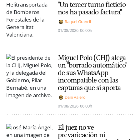
"Un tercer turno ficticio
nos ha pasado factura"
Raquel Granell
01/08/2026
06:00h
Miguel Polo (CHJ) alega
un "borrado automático"
de sus WhatsApp
incompatible con las
capturas que sí aporta
Dani Valero
01/08/2026
06:00h
El juez no ve
prevaricación ni