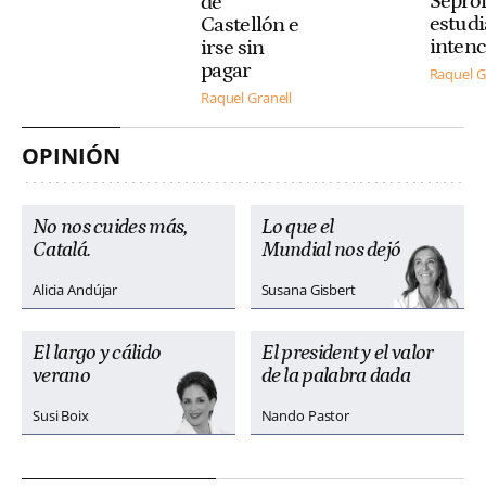
Sepro
de
estudi
Castellón e
inten
irse sin
pagar
Raquel G
Raquel Granell
OPINIÓN
No nos cuides más,
Lo que el
Catalá.
Mundial nos dejó
Alicia Andújar
Susana Gisbert
El largo y cálido
El president y el valor
verano
de la palabra dada
Susi Boix
Nando Pastor