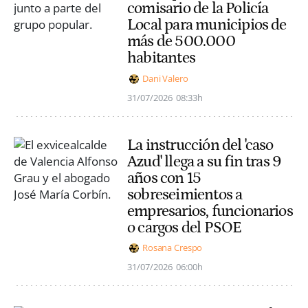
comisario de la Policía
Local para municipios de
más de 500.000
habitantes
Dani Valero
31/07/2026
08:33h
La instrucción del 'caso
Azud' llega a su fin tras 9
años con 15
sobreseimientos a
empresarios, funcionarios
o cargos del PSOE
Rosana Crespo
31/07/2026
06:00h