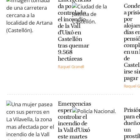
Cond
da por
a pris
controlado
por
el incendio
alojar
de la Vall
días e
d'Uixó en
pensi
Castellón
compl
tras quemar
en un 
9.568
de
hectáreas
Castel
Raquel Granell
irse si
pagar
Raquel G
Emergencias
Prisió
espera
para e
controlar el
dueño
incendio de
un
la Vall d'Uixó
prostí
este martes