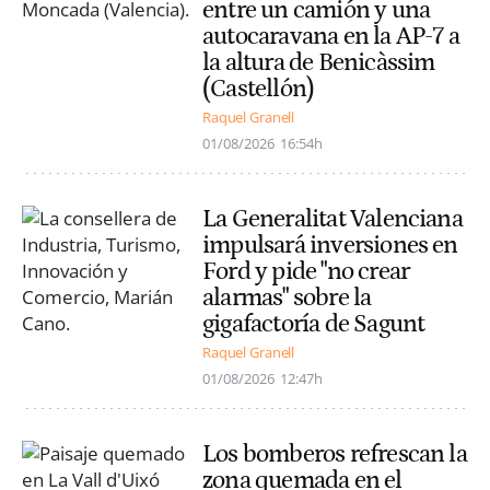
entre un camión y una
autocaravana en la AP-7 a
la altura de Benicàssim
(Castellón)
Raquel Granell
01/08/2026
16:54h
La Generalitat Valenciana
impulsará inversiones en
Ford y pide "no crear
alarmas" sobre la
gigafactoría de Sagunt
Raquel Granell
01/08/2026
12:47h
Los bomberos refrescan la
zona quemada en el