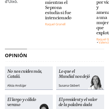
por vi
mientras el
y
Seprona
amena
estudia si fue
a una
intencionado
mujer 
Raquel Granell
que
explo
Raquel G
Valenci
OPINIÓN
No nos cuides más,
Lo que el
Catalá.
Mundial nos dejó
Alicia Andújar
Susana Gisbert
El largo y cálido
El president y el valor
verano
de la palabra dada