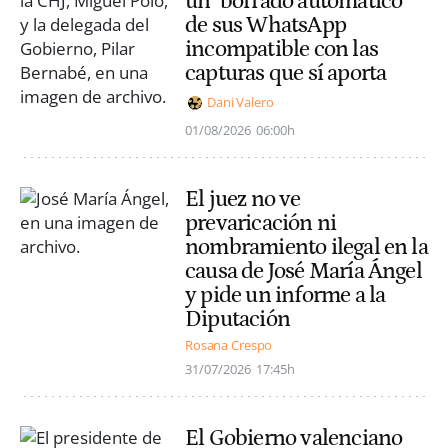
un "borrado automático"
de sus WhatsApp
incompatible con las
capturas que sí aporta
Dani Valero
01/08/2026
06:00h
El juez no ve
prevaricación ni
nombramiento ilegal en la
causa de José María Ángel
y pide un informe a la
Diputación
Rosana Crespo
31/07/2026
17:45h
El Gobierno valenciano