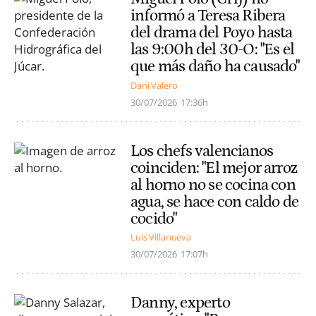
informó a Teresa Ribera
del drama del Poyo hasta
las 9:00h del 30-O: "Es el
que más daño ha causado"
Dani Valero
30/07/2026
17:36h
Los chefs valencianos
coinciden: "El mejor arroz
al horno no se cocina con
agua, se hace con caldo de
cocido"
Luis Villanueva
30/07/2026
17:07h
Danny, experto