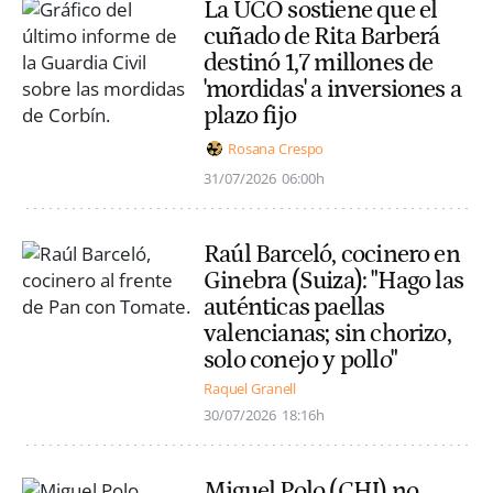
La UCO sostiene que el
cuñado de Rita Barberá
destinó 1,7 millones de
'mordidas' a inversiones a
plazo fijo
Rosana Crespo
31/07/2026
06:00h
Raúl Barceló, cocinero en
Ginebra (Suiza): "Hago las
auténticas paellas
valencianas; sin chorizo,
solo conejo y pollo"
Raquel Granell
30/07/2026
18:16h
Miguel Polo (CHJ) no