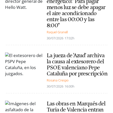
energético: "Para pagar
menos luz se debe apagar
el aire acondicionado
entre las 00:00 y las
8:00"
Raquel Granell
30/07/2026
17:02h
La jueza de 'Azud' archiva
la causa al extesorero del
PSOE valenciano Pepe
Cataluña por prescripción
Rosana Crespo
30/07/2026
16:00h
Las obras en Marqués del
Turia de Valencia entran