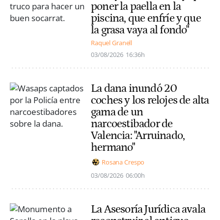
poner la paella en la
piscina, que enfríe y que
la grasa vaya al fondo"
Raquel Granell
03/08/2026
16:36h
La dana inundó 20
coches y los relojes de alta
gama de un
narcoestibador de
Valencia: "Arruinado,
hermano"
Rosana Crespo
03/08/2026
06:00h
La Asesoría Jurídica avala