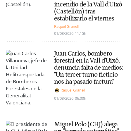
incendio de la Vall d'Uixó
(Castellón) tras
estabilizarlo el viernes
Raquel Granell
01/08/2026
11:15h
Juan Carlos, bombero
forestal en la Vall d'Uixó,
denuncia falta de medios:
"Un tercer turno ficticio
nos ha pasado factura"
Raquel Granell
01/08/2026
06:00h
Miguel Polo (CHJ) alega