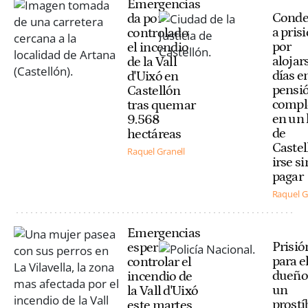
Emergencias
Cond
da por
a pris
controlado
por
el incendio
alojar
de la Vall
días e
d'Uixó en
pensi
Castellón
compl
tras quemar
en un 
9.568
de
hectáreas
Castel
Raquel Granell
irse si
pagar
Raquel G
Emergencias
Prisió
espera
para e
controlar el
dueño
incendio de
un
la Vall d'Uixó
prostí
este martes