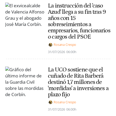
La instrucción del 'caso
Azud' llega a su fin tras 9
años con 15
sobreseimientos a
empresarios, funcionarios
o cargos del PSOE
Rosana Crespo
31/07/2026
06:00h
La UCO sostiene que el
cuñado de Rita Barberá
destinó 1,7 millones de
'mordidas' a inversiones a
plazo fijo
Rosana Crespo
31/07/2026
06:00h