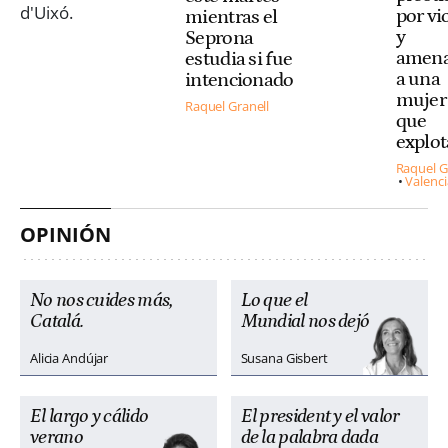
por vi
mientras el
y
Seprona
amena
estudia si fue
a una
intencionado
mujer 
Raquel Granell
que
explo
Raquel G
Valenci
OPINIÓN
No nos cuides más,
Lo que el
Catalá.
Mundial nos dejó
Alicia Andújar
Susana Gisbert
El largo y cálido
El president y el valor
verano
de la palabra dada