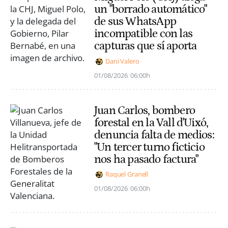
un "borrado automático"
de sus WhatsApp
incompatible con las
capturas que sí aporta
Dani Valero
01/08/2026
06:00h
Juan Carlos, bombero
forestal en la Vall d'Uixó,
denuncia falta de medios:
"Un tercer turno ficticio
nos ha pasado factura"
Raquel Granell
01/08/2026
06:00h