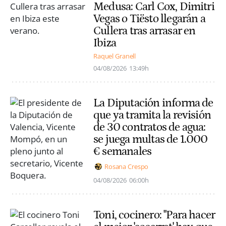
Medusa: Carl Cox, Dimitri
Vegas o Tiësto llegarán a
Cullera tras arrasar en
Ibiza
Raquel Granell
04/08/2026
13:49h
La Diputación informa de
que ya tramita la revisión
de 30 contratos de agua:
se juega multas de 1.000
€ semanales
Rosana Crespo
04/08/2026
06:00h
Toni, cocinero: "Para hacer