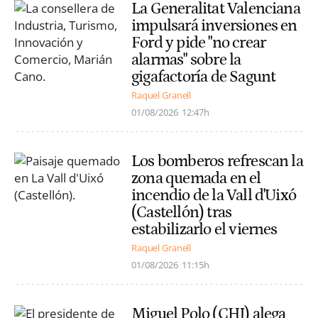
La Generalitat Valenciana
impulsará inversiones en
Ford y pide "no crear
alarmas" sobre la
gigafactoría de Sagunt
Raquel Granell
01/08/2026
12:47h
Los bomberos refrescan la
zona quemada en el
incendio de la Vall d'Uixó
(Castellón) tras
estabilizarlo el viernes
Raquel Granell
01/08/2026
11:15h
Miguel Polo (CHJ) alega