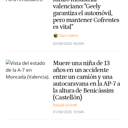
valenciano: "Geely
garantiza el automóvil,
pero mantener Cofrentes
es vital"
Dani Valero
02/08/2026
06:00h
Muere una niña de 13
años en un accidente
entre un camión y una
autocaravana en la AP-7 a
la altura de Benicàssim
(Castellón)
Raquel Granell
01/08/2026
16:54h