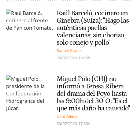
Raúl Barceló, cocinero en
Ginebra (Suiza): "Hago las
auténticas paellas
valencianas; sin chorizo,
solo conejo y pollo"
Raquel Granell
30/07/2026
18:16h
Miguel Polo (CHJ) no
informó a Teresa Ribera
del drama del Poyo hasta
las 9:00h del 30-O: "Es el
que más daño ha causado"
Dani Valero
30/07/2026
17:36h