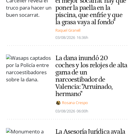
el mejor 'socarrat' hay que
poner la paella en la
piscina, que enfríe y que
la grasa vaya al fondo"
Raquel Granell
03/08/2026
16:36h
La dana inundó 20
coches y los relojes de alta
gama de un
narcoestibador de
Valencia: "Arruinado,
hermano"
Rosana Crespo
03/08/2026
06:00h
La Asesoría Jurídica avala