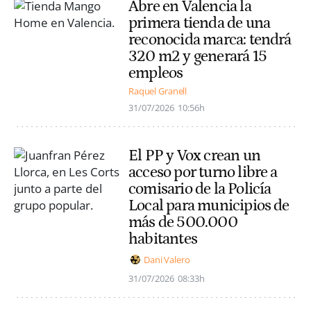
Abre en Valencia la
primera tienda de una
reconocida marca: tendrá
320 m2 y generará 15
empleos
Raquel Granell
31/07/2026
10:56h
El PP y Vox crean un
acceso por turno libre a
comisario de la Policía
Local para municipios de
más de 500.000
habitantes
Dani Valero
31/07/2026
08:33h