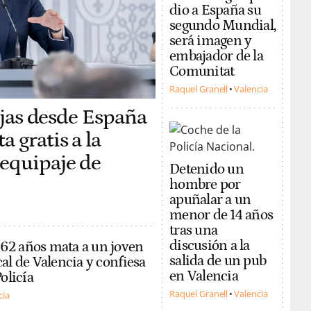
dio a España su
segundo Mundial,
será imagen y
embajador de la
Comunitat
Raquel Granell
Valencia
iajas desde España
 gratis a la
 equipaje de
Detenido un
hombre por
apuñalar a un
menor de 14 años
tras una
discusión a la
62 años mata a un joven
salida de un pub
al de Valencia y confiesa
en Valencia
olicía
Raquel Granell
Valencia
cia