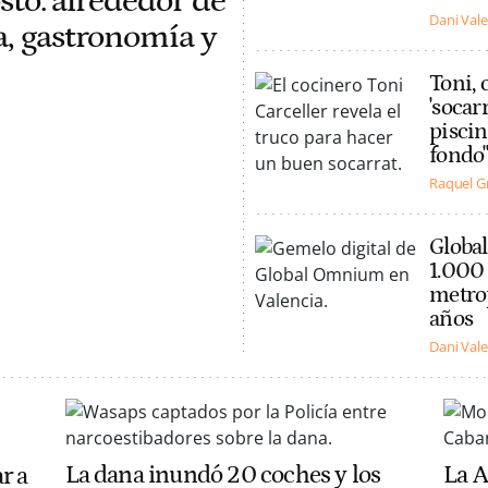
osto: alrededor de
Dani Val
a, gastronomía y
Toni, 
'socar
piscin
fondo
Raquel G
Globa
1.000 
metro
años
Dani Val
La dana inundó 20 coches y los
La A
r a