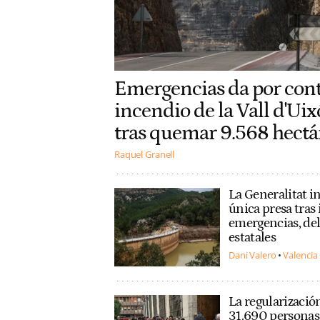
Emergencias da por cont
incendio de la Vall d'Uix
tras quemar 9.568 hectá
Raquel Granell
La Generalitat i
única presa tras
emergencias, del
estatales
Dani Valero
Valencia
La regularizació
31.690 personas l