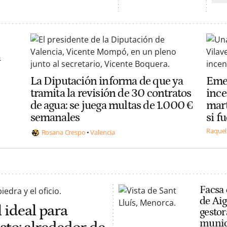
a
La Diputación informa de que ya
Emer
tramita la revisión de 30 contratos
ince
de agua: se juega multas de 1.000 €
mart
semanales
si f
Raquel
Rosana Crespo
Valencia
Facsa 
de Aig
 ideal para
gestor
munic