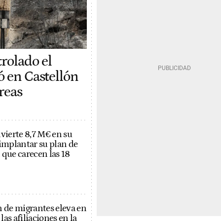
rolado el
ó en Castellón
reas
nvierte 8,7 M€ en su
 implantar su plan de
 que carecen las 18
n de migrantes eleva en
as afiliaciones en la