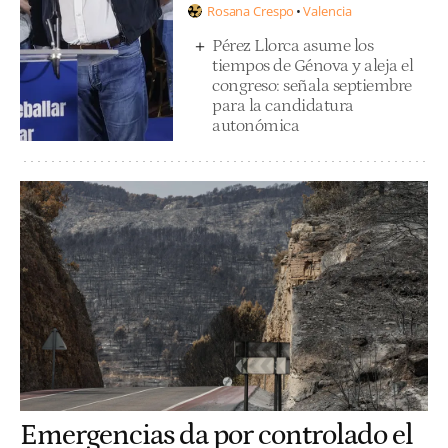
Rosana Crespo
Valencia
Pérez Llorca asume los
tiempos de Génova y aleja el
congreso: señala septiembre
para la candidatura
autonómica
Emergencias da por controlado el