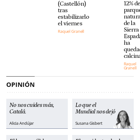
12% de
(Castellón)
parqu
tras
natura
estabilizarlo
de la
el viernes
Sierra
Raquel Granell
Espad
ha
queda
calcin
Raquel
Granell
OPINIÓN
No nos cuides más,
Lo que el
Catalá.
Mundial nos dejó
Alicia Andújar
Susana Gisbert