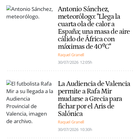
Antonio Sánchez,
meteorólogo: "Llega la
cuarta ola de calor a
España; una masa de aire
cálido de África con
máximas de 40ºC"
Raquel Granell
30/07/2026
12:05h
La Audiencia de Valencia
permite a Rafa Mir
mudarse a Grecia para
fichar por el Aris de
Salónica
Raquel Granell
30/07/2026
10:30h