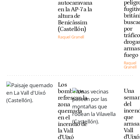
peligr
autocaravana
fugiti
en la AP-7 a la
britán
altura de
busca
Benicàssim
por
(Castellón)
tráfic
Raquel Granell
drogas
armas
fuego
Raquel
Granell
Los
Una
bomberos
sema
refrescan la
del
zona
incen
quemada
que
en el
arrasa
incendio de
Vall
la Vall
d'Uixó:
d'Uixó