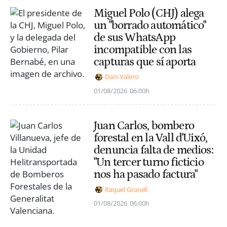
Miguel Polo (CHJ) alega
un "borrado automático"
de sus WhatsApp
incompatible con las
capturas que sí aporta
Dani Valero
01/08/2026
06:00h
Juan Carlos, bombero
forestal en la Vall d'Uixó,
denuncia falta de medios:
"Un tercer turno ficticio
nos ha pasado factura"
Raquel Granell
01/08/2026
06:00h