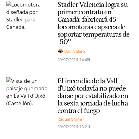
Stadler Valencia logra su
primer contrato en
Canadá: fabricará 45
locomotoras capaces de
soportar temperaturas de
-50º
Dani Valero
30/07/2026
14:48h
El incendio de la Vall
d'Uixó todavía no puede
darse por estabilizado en
la sexta jornada de lucha
contra el fuego
Raquel Granell
30/07/2026
13:21h