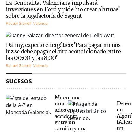
La Generalitat Valenciana impulsará
inversiones en Ford y pide "no crear alarmas"
sobre la gigafactoría de Sagunt
Raquel Granell
Valencia
Danny, experto energético: "Para pagar menos
luz se debe apagar el aire acondicionado entre
las 00:00 y las 8:00"
Raquel Granell
Valencia
SUCESOS
Muere una
Deten
niña de 13
en
años en un
Algorf
accidente
(Alica
entre un
un
camión y una