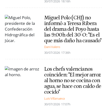
30/07/2026
18:16h
Miguel Polo (CHJ) no
informó a Teresa Ribera
del drama del Poyo hasta
las 9:00h del 30-O: "Es el
que más daño ha causado"
Dani Valero
30/07/2026
17:36h
Los chefs valencianos
coinciden: "El mejor arroz
al horno no se cocina con
agua, se hace con caldo de
cocido"
Luis Villanueva
30/07/2026
17:07h