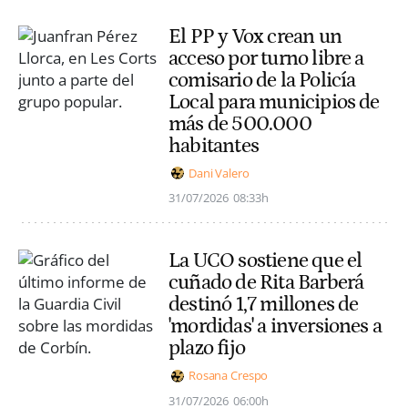
El PP y Vox crean un
acceso por turno libre a
comisario de la Policía
Local para municipios de
más de 500.000
habitantes
Dani Valero
31/07/2026
08:33h
La UCO sostiene que el
cuñado de Rita Barberá
destinó 1,7 millones de
'mordidas' a inversiones a
plazo fijo
Rosana Crespo
31/07/2026
06:00h