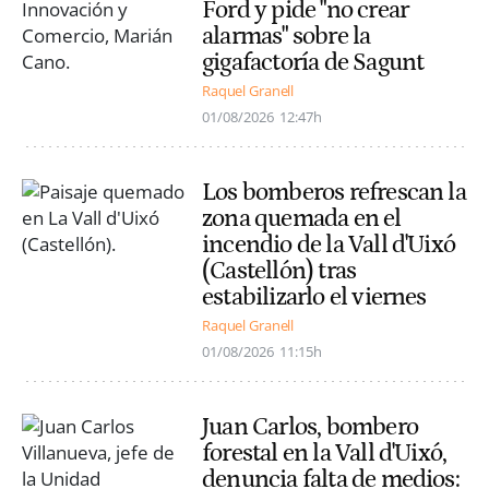
Ford y pide "no crear
alarmas" sobre la
gigafactoría de Sagunt
Raquel Granell
01/08/2026
12:47h
Los bomberos refrescan la
zona quemada en el
incendio de la Vall d'Uixó
(Castellón) tras
estabilizarlo el viernes
Raquel Granell
01/08/2026
11:15h
Juan Carlos, bombero
forestal en la Vall d'Uixó,
denuncia falta de medios: