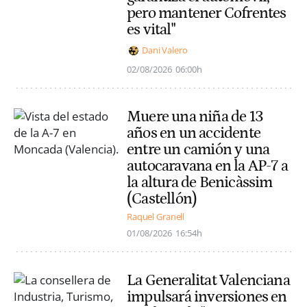
pero mantener Cofrentes
es vital"
Dani Valero
02/08/2026
06:00h
Muere una niña de 13
años en un accidente
entre un camión y una
autocaravana en la AP-7 a
la altura de Benicàssim
(Castellón)
Raquel Granell
01/08/2026
16:54h
La Generalitat Valenciana
impulsará inversiones en