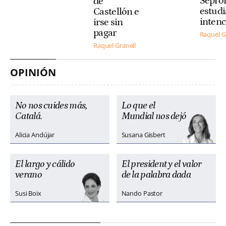
Sepro
de
estudi
Castellón e
inten
irse sin
pagar
Raquel G
Raquel Granell
OPINIÓN
No nos cuides más,
Lo que el
Catalá.
Mundial nos dejó
Alicia Andújar
Susana Gisbert
El largo y cálido
El president y el valor
verano
de la palabra dada
Susi Boix
Nando Pastor