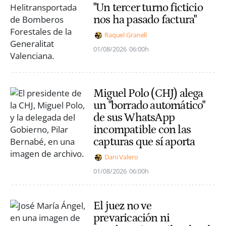
"Un tercer turno ficticio
nos ha pasado factura"
Raquel Granell
01/08/2026
06:00h
Miguel Polo (CHJ) alega
un "borrado automático"
de sus WhatsApp
incompatible con las
capturas que sí aporta
Dani Valero
01/08/2026
06:00h
El juez no ve
prevaricación ni