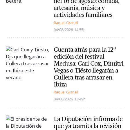
del 16 de agosto: comida,
artesanía, música y
actividades familiares
Raquel Granell
04/08/2026
14:55h
Cuenta atrás para la 12ª
edición del festival
Medusa: Carl Cox, Dimitri
Vegas o Tiësto llegarán a
Cullera tras arrasar en
Ibiza
Raquel Granell
04/08/2026
13:49h
La Diputación informa de
que ya tramita la revisión