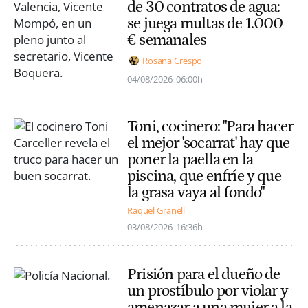
de 30 contratos de agua:
se juega multas de 1.000
€ semanales
Rosana Crespo
04/08/2026
06:00h
Toni, cocinero: "Para hacer
el mejor 'socarrat' hay que
poner la paella en la
piscina, que enfríe y que
la grasa vaya al fondo"
Raquel Granell
03/08/2026
16:36h
Prisión para el dueño de
un prostíbulo por violar y
amenazar a una mujer a la