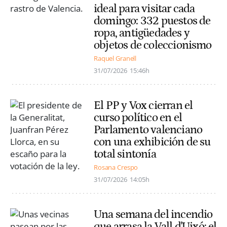
ideal para visitar cada
domingo: 332 puestos de
ropa, antigüedades y
objetos de coleccionismo
Raquel Granell
31/07/2026
15:46h
El PP y Vox cierran el
curso político en el
Parlamento valenciano
con una exhibición de su
total sintonía
Rosana Crespo
31/07/2026
14:05h
Una semana del incendio
que arrasa la Vall d'Uixó: el