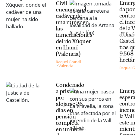
Emerg
Civil
da por
encuentra el
contr
cadáver de
el inc
una mujer en
de la V
las
d'Uixó
inmediaciones
Castel
del río Xúquer
tras 
en Llaurí
9.568
(Valencia)
hectá
Raquel Granell
Valencia
Raquel G
Condenado
Emerg
a prisión
esper
por
contro
alojarse 26
incend
días en
la Vall
pensión
este m
completa
mientr
en un hotel