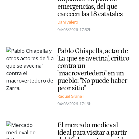
emergencias, del que
carecen las 18 estatales
Dani Valero
04/08/2026
17:32h
Pablo Chiapella, actor de
'La que se avecina', crítico
contra un
"macrovertedero" en un
pueblo: "No puede haber
peor sitio"
Raquel Granell
04/08/2026
17:19h
El mercado medieval
ideal para visitar a partir