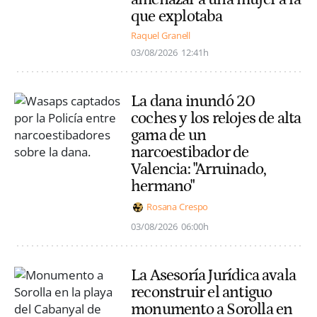
que explotaba
Raquel Granell
03/08/2026
12:41h
La dana inundó 20
coches y los relojes de alta
gama de un
narcoestibador de
Valencia: "Arruinado,
hermano"
Rosana Crespo
03/08/2026
06:00h
La Asesoría Jurídica avala
reconstruir el antiguo
monumento a Sorolla en