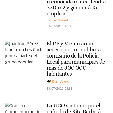
reconocida marca: tendrá
320 m2 y generará 15
empleos
Raquel Granell
31/07/2026
10:56h
El PP y Vox crean un
acceso por turno libre a
comisario de la Policía
Local para municipios de
más de 500.000
habitantes
Dani Valero
31/07/2026
08:33h
La UCO sostiene que el
cuñado de Rita Barberá