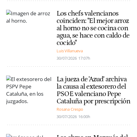
Los chefs valencianos
coinciden: "El mejor arroz
al horno no se cocina con
agua, se hace con caldo de
cocido"
Luis Villanueva
30/07/2026
17:07h
La jueza de 'Azud' archiva
la causa al extesorero del
PSOE valenciano Pepe
Cataluña por prescripción
Rosana Crespo
30/07/2026
16:00h