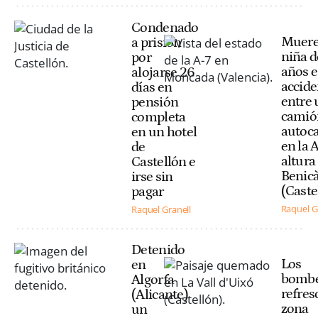
Condenado
Muere
a prisión
niña d
por
años 
alojarse 26
accide
días en
entre 
pensión
camió
completa
autoc
en un hotel
en la A
de
altura
Castellón e
Benic
irse sin
(Caste
pagar
Raquel G
Raquel Granell
Detenido
Los
en
bombe
Algorfa
refres
(Alicante)
zona
un