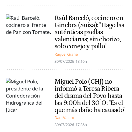
Raúl Barceló, cocinero en
Ginebra (Suiza): "Hago las
auténticas paellas
valencianas; sin chorizo,
solo conejo y pollo"
Raquel Granell
30/07/2026
18:16h
Miguel Polo (CHJ) no
informó a Teresa Ribera
del drama del Poyo hasta
las 9:00h del 30-O: "Es el
que más daño ha causado"
Dani Valero
30/07/2026
17:36h