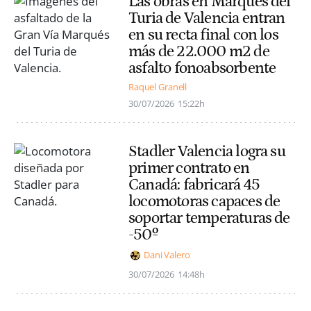
Las obras en Marqués del
Turia de Valencia entran
en su recta final con los
más de 22.000 m2 de
asfalto fonoabsorbente
Raquel Granell
30/07/2026
15:22h
Stadler Valencia logra su
primer contrato en
Canadá: fabricará 45
locomotoras capaces de
soportar temperaturas de
-50º
Dani Valero
30/07/2026
14:48h