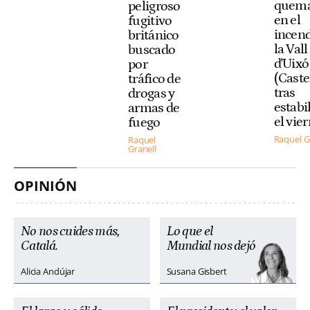
quem
peligroso
en el
fugitivo
incend
británico
la Vall
buscado
d'Uixó
por
(Caste
tráfico de
tras
drogas y
estabi
armas de
el vie
fuego
Raquel G
Raquel
Granell
OPINIÓN
No nos cuides más,
Lo que el
Catalá.
Mundial nos dejó
Alicia Andújar
Susana Gisbert