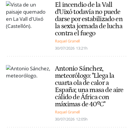
El incendio de la Vall
d'Uixó todavía no puede
darse por estabilizado en
la sexta jornada de lucha
contra el fuego
Raquel Granell
30/07/2026
13:21h
Antonio Sánchez,
meteorólogo: "Llega la
cuarta ola de calor a
España; una masa de aire
cálido de África con
máximas de 40ºC"
Raquel Granell
30/07/2026
12:05h