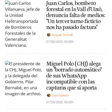
Juan Carlos, bombero
forestal en la Vall d'Uixó,
denuncia falta de medios:
"Un tercer turno ficticio
nos ha pasado factura"
Raquel Granell
01/08/2026
06:00h
Miguel Polo (CHJ) alega
un "borrado automático"
de sus WhatsApp
incompatible con las
capturas que sí aporta
Dani Valero
01/08/2026
06:00h