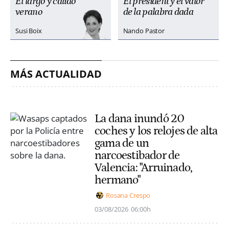
El largo y cálido
El president y el valor
verano
de la palabra dada
Susi Boix
Nando Pastor
MÁS ACTUALIDAD
La dana inundó 20
coches y los relojes de alta
gama de un
narcoestibador de
Valencia: "Arruinado,
hermano"
Rosana Crespo
03/08/2026
06:00h