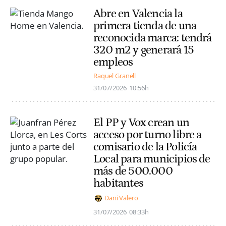
Abre en Valencia la
primera tienda de una
reconocida marca: tendrá
320 m2 y generará 15
empleos
Raquel Granell
31/07/2026
10:56h
El PP y Vox crean un
acceso por turno libre a
comisario de la Policía
Local para municipios de
más de 500.000
habitantes
Dani Valero
31/07/2026
08:33h