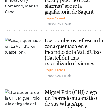
Ford y pide "no crear
alarmas" sobre la
gigafactoría de Sagunt
Raquel Granell
01/08/2026
12:47h
Los bomberos refrescan la
zona quemada en el
incendio de la Vall d'Uixó
(Castellón) tras
estabilizarlo el viernes
Raquel Granell
01/08/2026
11:15h
Miguel Polo (CHJ) alega
un "borrado automático"
de sus WhatsApp