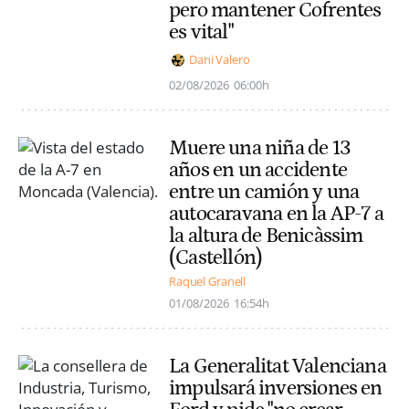
pero mantener Cofrentes
es vital"
Dani Valero
02/08/2026
06:00h
Muere una niña de 13
años en un accidente
entre un camión y una
autocaravana en la AP-7 a
la altura de Benicàssim
(Castellón)
Raquel Granell
01/08/2026
16:54h
La Generalitat Valenciana
impulsará inversiones en