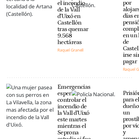
por
el incendio
alojar
de la Vall
días e
d'Uixó en
pensi
Castellón
compl
tras quemar
en un 
9.568
de
hectáreas
Castel
Raquel Granell
irse si
pagar
Raquel G
Emergencias
Prisió
espera
para e
controlar el
dueño
incendio de
un
la Vall d'Uixó
prostí
este martes
por vi
mientras el
y
Seprona
amena