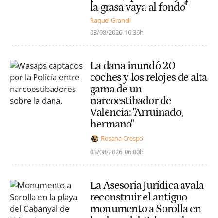
la grasa vaya al fondo"
Raquel Granell
03/08/2026
16:36h
La dana inundó 20
coches y los relojes de alta
gama de un
narcoestibador de
Valencia: "Arruinado,
hermano"
Rosana Crespo
03/08/2026
06:00h
La Asesoría Jurídica avala
reconstruir el antiguo
monumento a Sorolla en