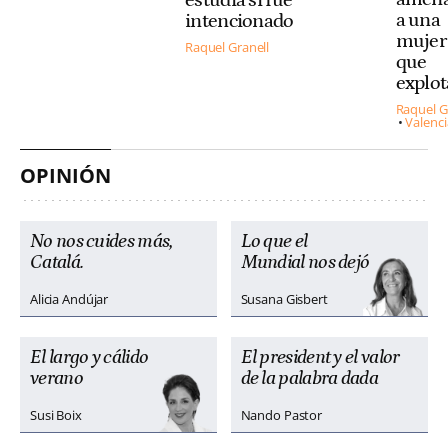
estudia si fue
a una
intencionado
mujer 
Raquel Granell
que
explo
Raquel G
Valenci
OPINIÓN
No nos cuides más,
Lo que el
Catalá.
Mundial nos dejó
Alicia Andújar
Susana Gisbert
El largo y cálido
El president y el valor
verano
de la palabra dada
Susi Boix
Nando Pastor