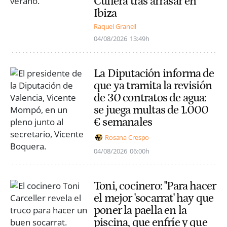
Cullera tras arrasar en
Ibiza
Raquel Granell
04/08/2026
13:49h
La Diputación informa de
que ya tramita la revisión
de 30 contratos de agua:
se juega multas de 1.000
€ semanales
Rosana Crespo
04/08/2026
06:00h
Toni, cocinero: "Para hacer
el mejor 'socarrat' hay que
poner la paella en la
piscina, que enfríe y que