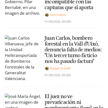
incompatible con las
capturas que sí aporta
Dani Valero
01/08/2026
06:00h
Juan Carlos, bombero
forestal en la Vall d'Uixó,
denuncia falta de medios:
"Un tercer turno ficticio
nos ha pasado factura"
Raquel Granell
01/08/2026
06:00h
El juez no ve
prevaricación ni
nombramiento ilegal en la