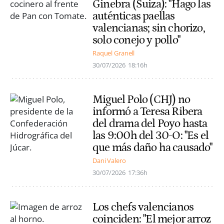
Ginebra (Suiza): "Hago las
auténticas paellas
valencianas; sin chorizo,
solo conejo y pollo"
Raquel Granell
30/07/2026
18:16h
Miguel Polo (CHJ) no
informó a Teresa Ribera
del drama del Poyo hasta
las 9:00h del 30-O: "Es el
que más daño ha causado"
Dani Valero
30/07/2026
17:36h
Los chefs valencianos
coinciden: "El mejor arroz