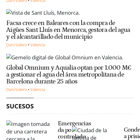
Dani Valero
Valencia
Facsa crece en Baleares con la compra de
Aigües Sant Lluís en Menorca, gestora del agua
y el alcantarillado del municipio
Dani Valero
Valencia
Global Omnium y Aqualia optan por 1.000 M€
a gestionar el agua del área metropolitana de
Barcelona durante 25 años
Dani Valero
Valencia
SUCESOS
Emergencias
Cond
da por
a pris
controlado