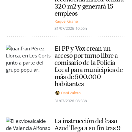
320 m2 y generará 15
empleos
Raquel Granell
31/07/2026
10:56h
El PP y Vox crean un
acceso por turno libre a
comisario de la Policía
Local para municipios de
más de 500.000
habitantes
Dani Valero
31/07/2026
08:33h
La instrucción del 'caso
Azud' llega a su fin tras 9