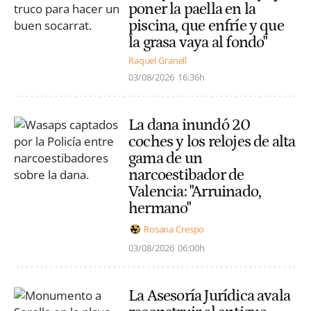
poner la paella en la
piscina, que enfríe y que
la grasa vaya al fondo"
Raquel Granell
03/08/2026
16:36h
La dana inundó 20
coches y los relojes de alta
gama de un
narcoestibador de
Valencia: "Arruinado,
hermano"
Rosana Crespo
03/08/2026
06:00h
La Asesoría Jurídica avala