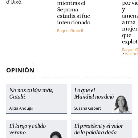
por vi
mientras el
y
Seprona
amena
estudia si fue
a una
intencionado
mujer 
Raquel Granell
que
explo
Raquel G
Valenci
OPINIÓN
No nos cuides más,
Lo que el
Catalá.
Mundial nos dejó
Alicia Andújar
Susana Gisbert
El largo y cálido
El president y el valor
verano
de la palabra dada