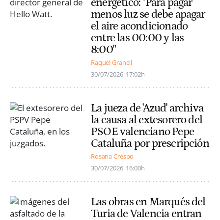
energético: "Para pagar
menos luz se debe apagar
el aire acondicionado
entre las 00:00 y las
8:00"
Raquel Granell
30/07/2026
17:02h
La jueza de 'Azud' archiva
la causa al extesorero del
PSOE valenciano Pepe
Cataluña por prescripción
Rosana Crespo
30/07/2026
16:00h
Las obras en Marqués del
Turia de Valencia entran