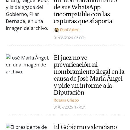
un "borrado automático"
de sus WhatsApp
incompatible con las
capturas que sí aporta
Dani Valero
01/08/2026
06:00h
El juez no ve
prevaricación ni
nombramiento ilegal en la
causa de José María Ángel
y pide un informe a la
Diputación
Rosana Crespo
31/07/2026
17:45h
El Gobierno valenciano