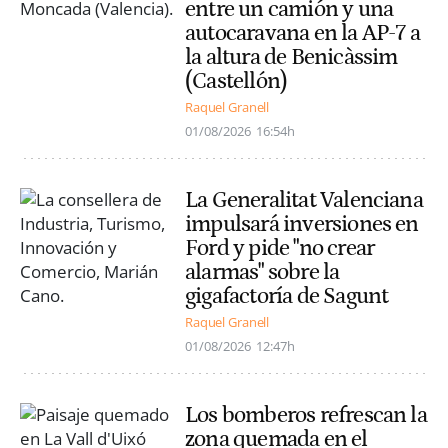
entre un camión y una
autocaravana en la AP-7 a
la altura de Benicàssim
(Castellón)
Raquel Granell
01/08/2026
16:54h
La Generalitat Valenciana
impulsará inversiones en
Ford y pide "no crear
alarmas" sobre la
gigafactoría de Sagunt
Raquel Granell
01/08/2026
12:47h
Los bomberos refrescan la
zona quemada en el