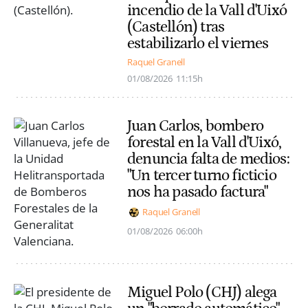
incendio de la Vall d'Uixó
(Castellón) tras
estabilizarlo el viernes
Raquel Granell
01/08/2026
11:15h
Juan Carlos, bombero
forestal en la Vall d'Uixó,
denuncia falta de medios:
"Un tercer turno ficticio
nos ha pasado factura"
Raquel Granell
01/08/2026
06:00h
Miguel Polo (CHJ) alega