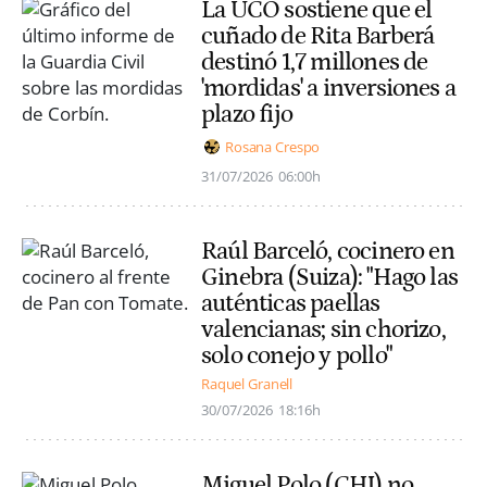
La UCO sostiene que el
cuñado de Rita Barberá
destinó 1,7 millones de
'mordidas' a inversiones a
plazo fijo
Rosana Crespo
31/07/2026
06:00h
Raúl Barceló, cocinero en
Ginebra (Suiza): "Hago las
auténticas paellas
valencianas; sin chorizo,
solo conejo y pollo"
Raquel Granell
30/07/2026
18:16h
Miguel Polo (CHJ) no