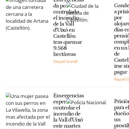
Cond
da por
a pris
controlado
por
el incendio
alojar
de la Vall
días e
d'Uixó en
pensi
Castellón
compl
tras quemar
en un 
9.568
de
hectáreas
Castel
Raquel Granell
irse si
pagar
Raquel G
Emergencias
Prisió
espera
para e
controlar el
dueño
incendio de
un
la Vall d'Uixó
prostí
este martes