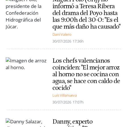
informó a Teresa Ribera
del drama del Poyo hasta
las 9:00h del 30-O: "Es el
que más daño ha causado"
Dani Valero
30/07/2026
17:36h
Los chefs valencianos
coinciden: "El mejor arroz
al horno no se cocina con
agua, se hace con caldo de
cocido"
Luis Villanueva
30/07/2026
17:07h
Danny, experto