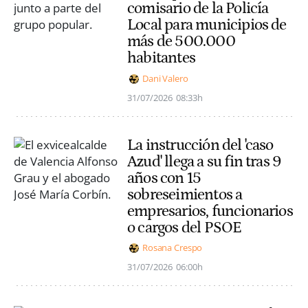
comisario de la Policía
Local para municipios de
más de 500.000
habitantes
Dani Valero
31/07/2026
08:33h
La instrucción del 'caso
Azud' llega a su fin tras 9
años con 15
sobreseimientos a
empresarios, funcionarios
o cargos del PSOE
Rosana Crespo
31/07/2026
06:00h