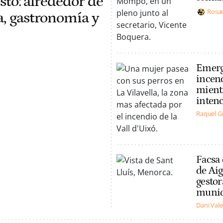
osto: alrededor de
Rosa
a, gastronomía y
Emerge
incend
mientr
inten
Raquel G
Facsa 
de Aig
gestor
munic
Dani Val