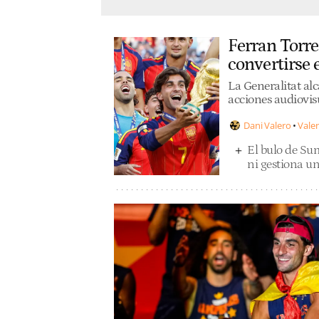
Ferran Torre
convertirse
La Generalitat al
acciones audiovis
Dani Valero
Vale
El bulo de Sum
ni gestiona un