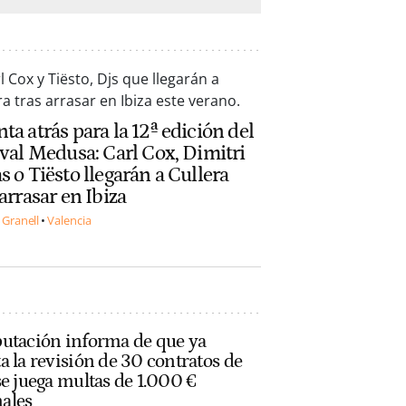
ta atrás para la 12ª edición del
ival Medusa: Carl Cox, Dimitri
s o Tiësto llegarán a Cullera
 arrasar en Ibiza
 Granell
Valencia
putación informa de que ya
a la revisión de 30 contratos de
se juega multas de 1.000 €
ales