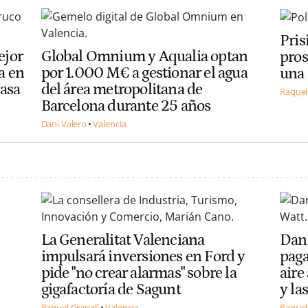
Pris
ejor
Global Omnium y Aqualia optan
pros
la en
por 1.000 M€ a gestionar el agua
una 
rasa
del área metropolitana de
Raquel
Barcelona durante 25 años
Dani Valero
Valencia
La Generalitat Valenciana
Dann
impulsará inversiones en Ford y
paga
pide "no crear alarmas" sobre la
aire
gigafactoría de Sagunt
y la
Raquel Granell
Valencia
Raquel