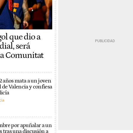
gol que dio a
ial, será
la Comunitat
 años mata a un joven
l de Valencia y confiesa
licía
cia
bre por apuñalar a un
 tras una discusión a