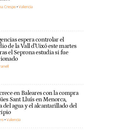
na Crespo
Valencia
ncias espera controlar el
io de la Vall d'Uixó este martes
as el Seprona estudia si fue
cionado
ranell
crece en Baleares con la compra
ües Sant Lluís en Menorca,
a del agua y el alcantarillado del
ipio
ero
Valencia