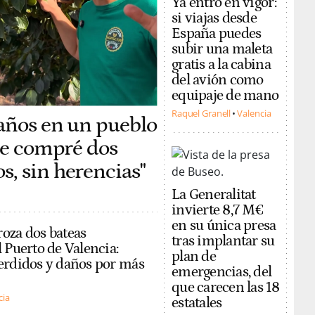
Ya entró en vigor:
si viajas desde
España puedes
subir una maleta
gratis a la cabina
del avión como
equipaje de mano
Raquel Granell
Valencia
 años en un pueblo
 me compré dos
, sin herencias"
La Generalitat
invierte 8,7 M€
en su única presa
oza dos bateas
tras implantar su
 Puerto de Valencia:
plan de
erdidos y daños por más
emergencias, del
que carecen las 18
cia
estatales