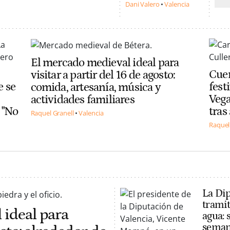
Dani Valero
Valencia
El mercado medieval ideal para
Cuen
visitar a partir del 16 de agosto:
e se
fest
comida, artesanía, música y
Vega
actividades familiares
 "No
tras
Raquel Granell
Valencia
Raquel
La Di
tramit
 ideal para
agua: 
seman