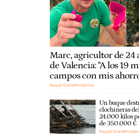
Marc, agricultor de 24
de Valencia: "A los 19
campos con mis ahorros
Raquel Granell
Valencia
Un buque destr
clochineras del
24.000 kilos p
de 350.000 €
Raquel Granell
Valen