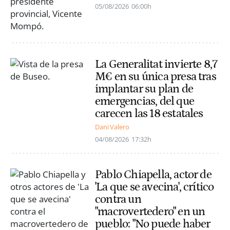
05/08/2026
06:00h
La Generalitat invierte 8,7
M€ en su única presa tras
implantar su plan de
emergencias, del que
carecen las 18 estatales
Dani Valero
04/08/2026
17:32h
Pablo Chiapella, actor de
'La que se avecina', crítico
contra un
"macrovertedero" en un
pueblo: "No puede haber