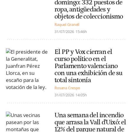
domingo: 332 puestos de
ropa, antigüedades y
objetos de coleccionismo
Raquel Granell
31/07/2026
15:46h
El PP y Vox cierran el
curso político en el
Parlamento valenciano
con una exhibición de su
total sintonía
Rosana Crespo
31/07/2026
14:05h
Una semana del incendio
que arrasa la Vall d'Uixó: el
12% del parque natural de