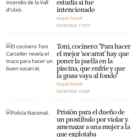
estudia si fue
intencionado
Raquel Granell
03/08/2026
17:51h
Toni, cocinero: "Para hacer
el mejor 'socarrat' hay que
poner la paella en la
piscina, que enfríe y que
la grasa vaya al fondo"
Raquel Granell
03/08/2026
16:36h
Prisión para el dueño de
un prostíbulo por violar y
amenazar a una mujer a la
que explotaba