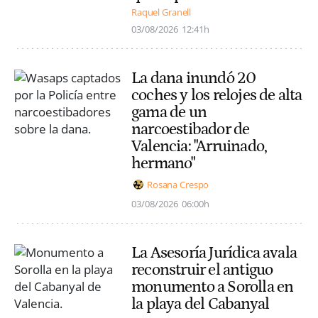
Raquel Granell
03/08/2026
12:41h
La dana inundó 20
coches y los relojes de alta
gama de un
narcoestibador de
Valencia: "Arruinado,
hermano"
Rosana Crespo
03/08/2026
06:00h
La Asesoría Jurídica avala
reconstruir el antiguo
monumento a Sorolla en
la playa del Cabanyal