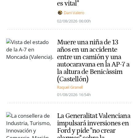
es vital"
Dani Valero
02/08/2026
06:00h
Muere una niña de 13
años en un accidente
entre un camión y una
autocaravana en la AP-7 a
la altura de Benicàssim
(Castellón)
Raquel Granell
01/08/2026
16:54h
La Generalitat Valenciana
impulsará inversiones en
Ford y pide "no crear