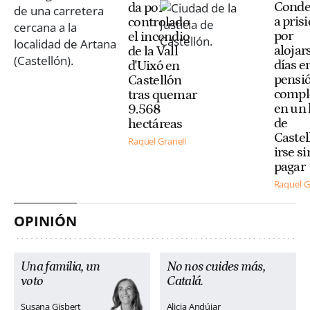
Cond
da por
a pris
controlado
por
el incendio
alojar
de la Vall
días e
d'Uixó en
pensi
Castellón
compl
tras quemar
en un 
9.568
de
hectáreas
Castel
Raquel Granell
irse si
pagar
Raquel G
OPINIÓN
Una familia, un
No nos cuides más,
voto
Catalá.
Susana Gisbert
Alicia Andújar