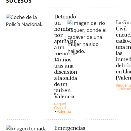
SUCESOS
Detenido
La Gu
un
Civil
hombre
encuen
por
cadáve
apuñalar
una m
a un
las
menor de
inmed
14 años
del rí
tras una
en Lla
discusión
(Valen
a la salida
de un
Raquel G
Valenci
pub en
Valencia
Raquel
Granell
Valencia
Emergencias