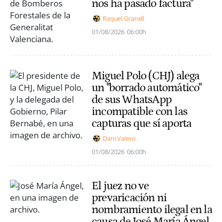
nos ha pasado factura"
Raquel Granell
01/08/2026
06:00h
Miguel Polo (CHJ) alega
un "borrado automático"
de sus WhatsApp
incompatible con las
capturas que sí aporta
Dani Valero
01/08/2026
06:00h
El juez no ve
prevaricación ni
nombramiento ilegal en la
causa de José María Ángel