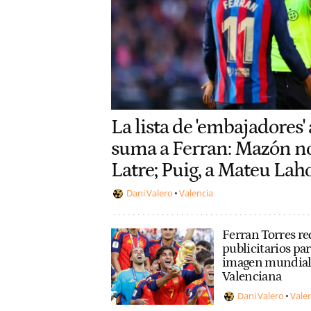
La lista de 'embajadores' 
suma a Ferran: Mazón n
Latre; Puig, a Mateu Lah
Dani Valero
Valencia
Ferran Torres re
publicitarios pa
imagen mundial
Valenciana
Dani Valero
Vale