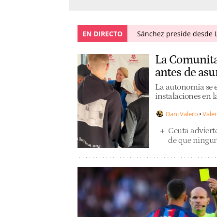
EN DIRECTO
Sánchez preside desde L
La Comunita
antes de asu
La autonomía se e
instalaciones en l
Dani Valero
Vale
Ceuta advierte
de que ningun