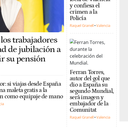
y confiesa el
crimen a la
Policía
Raquel Granell
Valencia
 los trabajadores
d de jubilación a
ir su pensión
Ferran Torres,
autor del gol que
or: si viajas desde España
dio a España su
a maleta gratis a la
segundo Mundial,
ión como equipaje de mano
será imagen y
embajador de la
cia
Comunitat
Raquel Granell
Valencia