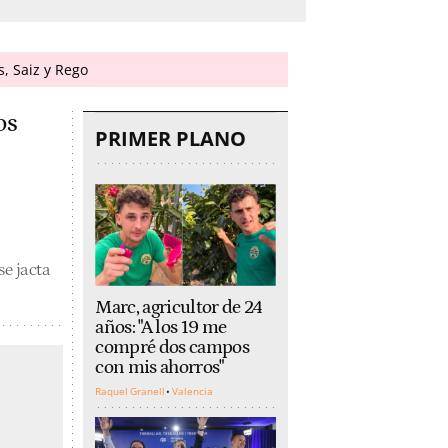
, Saiz y Rego
os
PRIMER PLANO
se jacta
Marc, agricultor de 24
años: "A los 19 me
compré dos campos
con mis ahorros"
Raquel Granell
Valencia