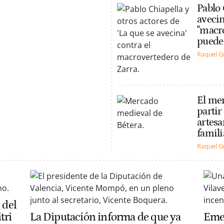
Pablo 
avecin
"macro
puede 
Raquel G
El mer
partir
artesa
famili
Raquel G
 del
tri
La Diputación informa de que ya
Emer