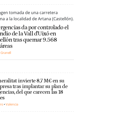
gencias da por controlado el
ndio de la Vall d'Uixó en
ellón tras quemar 9.568
áreas
 Granell
eralitat invierte 8,7 M€ en su
presa tras implantar su plan de
ncias, del que carecen las 18
les
ero
Valencia