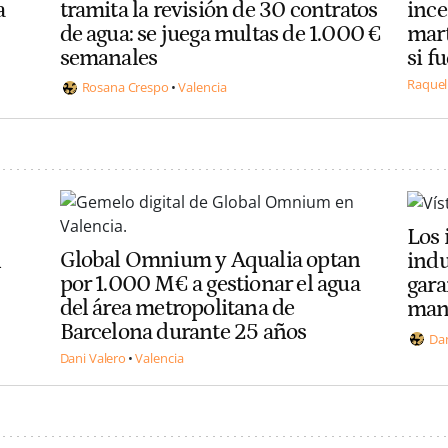
a
tramita la revisión de 30 contratos
ince
de agua: se juega multas de 1.000 €
mart
semanales
si f
Raquel
Rosana Crespo
Valencia
Los 
Global Omnium y Aqualia optan
n
indu
por 1.000 M€ a gestionar el agua
gara
del área metropolitana de
mant
Barcelona durante 25 años
Dan
Dani Valero
Valencia