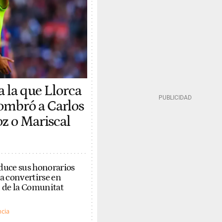
a la que Llorca
ombró a Carlos
oz o Mariscal
duce sus honorarios
ra convertirse en
 de la Comunitat
ncia