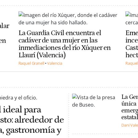
lar
La Guardia Civil encuentra el
Emer
cadáver de una mujer en las
ince
 en
inmediaciones del río Xúquer en
Cast
Llaurí (Valencia)
hect
Raquel Granell
Valencia
Raquel
La Gen
única 
 ideal para
emerge
estata
osto: alrededor de
Dani Val
a, gastronomía y