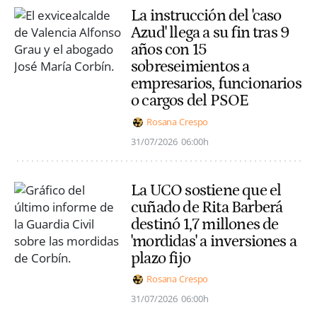
La instrucción del 'caso
Azud' llega a su fin tras 9
años con 15
sobreseimientos a
empresarios, funcionarios
o cargos del PSOE
Rosana Crespo
31/07/2026
06:00h
La UCO sostiene que el
cuñado de Rita Barberá
destinó 1,7 millones de
'mordidas' a inversiones a
plazo fijo
Rosana Crespo
31/07/2026
06:00h