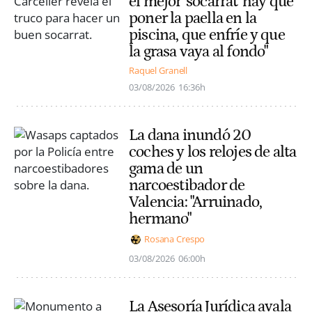
el mejor 'socarrat' hay que
poner la paella en la
piscina, que enfríe y que
la grasa vaya al fondo"
Raquel Granell
03/08/2026
16:36h
La dana inundó 20
coches y los relojes de alta
gama de un
narcoestibador de
Valencia: "Arruinado,
hermano"
Rosana Crespo
03/08/2026
06:00h
La Asesoría Jurídica avala