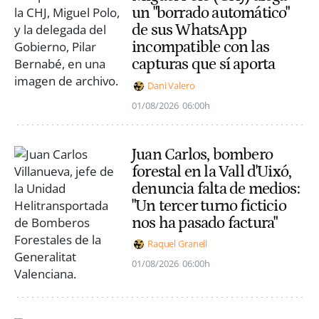
un "borrado automático"
de sus WhatsApp
incompatible con las
capturas que sí aporta
Dani Valero
01/08/2026
06:00h
Juan Carlos, bombero
forestal en la Vall d'Uixó,
denuncia falta de medios:
"Un tercer turno ficticio
nos ha pasado factura"
Raquel Granell
01/08/2026
06:00h