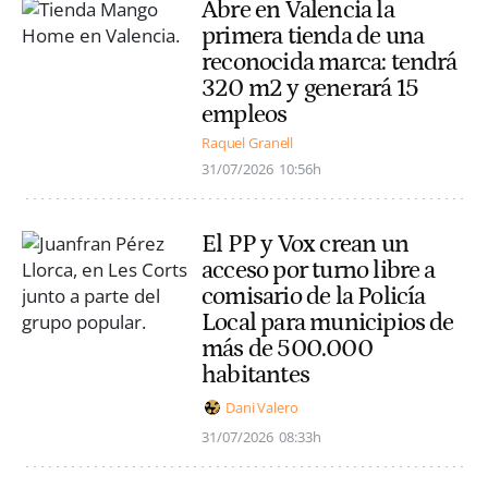
Abre en Valencia la
primera tienda de una
reconocida marca: tendrá
320 m2 y generará 15
empleos
Raquel Granell
31/07/2026
10:56h
El PP y Vox crean un
acceso por turno libre a
comisario de la Policía
Local para municipios de
más de 500.000
habitantes
Dani Valero
31/07/2026
08:33h