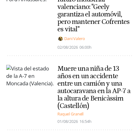
valenciano: "Geely
garantiza el automóvil,
pero mantener Cofrentes
es vital"
Dani Valero
02/08/2026
06:00h
Muere una niña de 13
años en un accidente
entre un camión y una
autocaravana en la AP-7 a
la altura de Benicàssim
(Castellón)
Raquel Granell
01/08/2026
16:54h