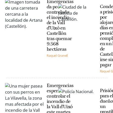
Emergencias
Cond
da por
a pris
controlado
por
el incendio
alojar
de la Vall
días e
d'Uixó en
pensi
Castellón
compl
tras quemar
en un 
9.568
de
hectáreas
Castel
Raquel Granell
irse si
pagar
Raquel G
Emergencias
Prisió
espera
para e
controlar el
dueño
incendio de
un
la Vall d'Uixó
prostí
este martes