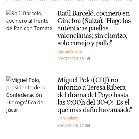
Raúl Barceló, cocinero en
Ginebra (Suiza): "Hago las
auténticas paellas
valencianas; sin chorizo,
solo conejo y pollo"
Raquel Granell
30/07/2026
18:16h
Miguel Polo (CHJ) no
informó a Teresa Ribera
del drama del Poyo hasta
las 9:00h del 30-O: "Es el
que más daño ha causado"
Dani Valero
30/07/2026
17:36h