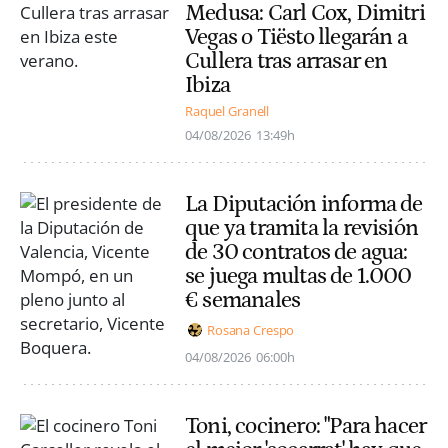
Medusa: Carl Cox, Dimitri
Vegas o Tiësto llegarán a
Cullera tras arrasar en
Ibiza
Raquel Granell
04/08/2026
13:49h
La Diputación informa de
que ya tramita la revisión
de 30 contratos de agua:
se juega multas de 1.000
€ semanales
Rosana Crespo
04/08/2026
06:00h
Toni, cocinero: "Para hacer