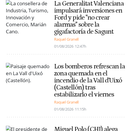
La Generalitat Valenciana
impulsará inversiones en
Ford y pide "no crear
alarmas" sobre la
gigafactoría de Sagunt
Raquel Granell
01/08/2026
12:47h
Los bomberos refrescan la
zona quemada en el
incendio de la Vall d'Uixó
(Castellón) tras
estabilizarlo el viernes
Raquel Granell
01/08/2026
11:15h
Miguel Polo (CHJ) alega