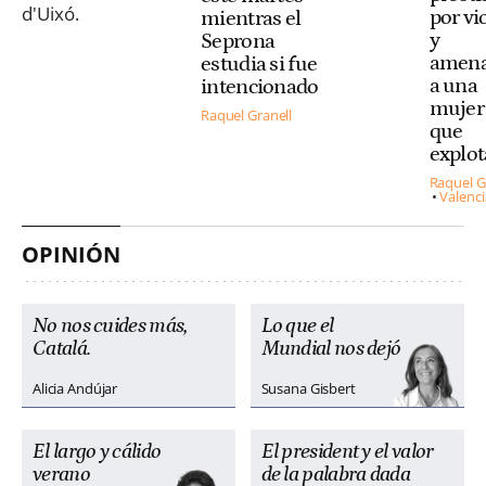
por vi
mientras el
y
Seprona
amena
estudia si fue
a una
intencionado
mujer 
Raquel Granell
que
explo
Raquel G
Valenci
OPINIÓN
No nos cuides más,
Lo que el
Catalá.
Mundial nos dejó
Alicia Andújar
Susana Gisbert
El largo y cálido
El president y el valor
verano
de la palabra dada