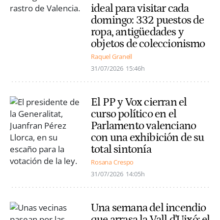
ideal para visitar cada
domingo: 332 puestos de
ropa, antigüedades y
objetos de coleccionismo
Raquel Granell
31/07/2026
15:46h
El PP y Vox cierran el
curso político en el
Parlamento valenciano
con una exhibición de su
total sintonía
Rosana Crespo
31/07/2026
14:05h
Una semana del incendio
que arrasa la Vall d'Uixó: el