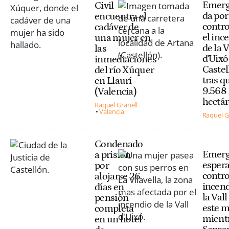
Emerg
Civil
da por
encuentra el
contr
cadáver de
el inc
una mujer en
de la V
las
d'Uixó
inmediaciones
Castel
del río Xúquer
tras 
en Llaurí
9.568
(Valencia)
hectá
Raquel Granell
Valencia
Raquel G
Condenado
Emerg
a prisión
esper
por
contro
alojarse 26
incend
días en
la Vall
pensión
este m
completa
mientr
en un hotel