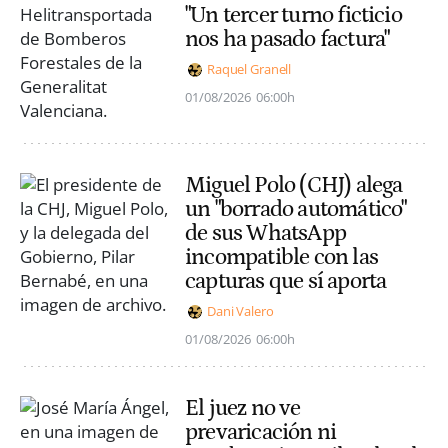
"Un tercer turno ficticio
nos ha pasado factura"
Raquel Granell
01/08/2026
06:00h
Miguel Polo (CHJ) alega
un "borrado automático"
de sus WhatsApp
incompatible con las
capturas que sí aporta
Dani Valero
01/08/2026
06:00h
El juez no ve
prevaricación ni