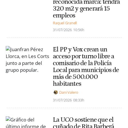
reconocida marca: tendrá
320 m2 y generará 15
empleos
Raquel Granell
31/07/2026
10:56h
El PP y Vox crean un
acceso por turno libre a
comisario de la Policía
Local para municipios de
más de 500.000
habitantes
Dani Valero
31/07/2026
08:33h
La UCO sostiene que el
cuñado de Rita Barberá