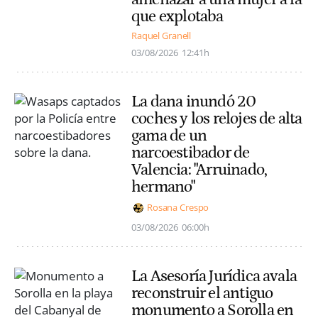
que explotaba
Raquel Granell
03/08/2026
12:41h
La dana inundó 20
coches y los relojes de alta
gama de un
narcoestibador de
Valencia: "Arruinado,
hermano"
Rosana Crespo
03/08/2026
06:00h
La Asesoría Jurídica avala
reconstruir el antiguo
monumento a Sorolla en