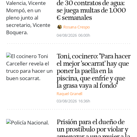
de 30 contratos de agua:
se juega multas de 1.000
€ semanales
Rosana Crespo
04/08/2026
06:00h
Toni, cocinero: "Para hacer
el mejor 'socarrat' hay que
poner la paella en la
piscina, que enfríe y que
la grasa vaya al fondo"
Raquel Granell
03/08/2026
16:36h
Prisión para el dueño de
un prostíbulo por violar y
amenazar a una mujer a la