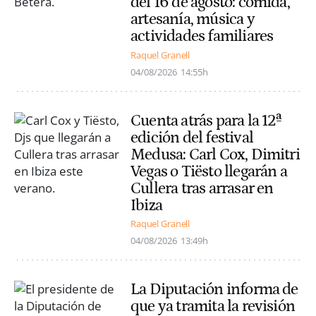
del 16 de agosto: comida,
artesanía, música y
actividades familiares
Raquel Granell
04/08/2026
14:55h
Cuenta atrás para la 12ª
edición del festival
Medusa: Carl Cox, Dimitri
Vegas o Tiësto llegarán a
Cullera tras arrasar en
Ibiza
Raquel Granell
04/08/2026
13:49h
La Diputación informa de
que ya tramita la revisión