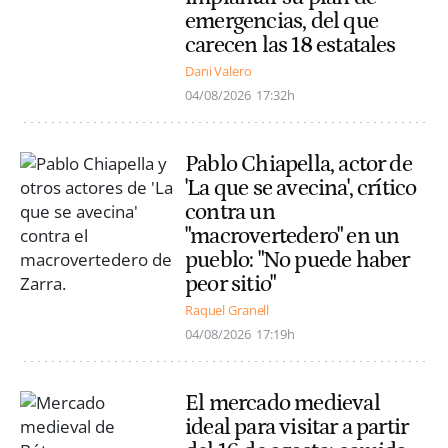
emergencias, del que
carecen las 18 estatales
Dani Valero
04/08/2026
17:32h
Pablo Chiapella, actor de
'La que se avecina', crítico
contra un
"macrovertedero" en un
pueblo: "No puede haber
peor sitio"
Raquel Granell
04/08/2026
17:19h
El mercado medieval
ideal para visitar a partir