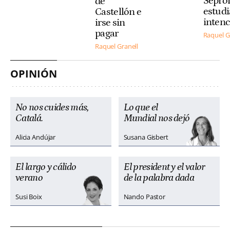
Sepro
de
estudi
Castellón e
inten
irse sin
pagar
Raquel G
Raquel Granell
OPINIÓN
No nos cuides más,
Lo que el
Catalá.
Mundial nos dejó
Alicia Andújar
Susana Gisbert
El largo y cálido
El president y el valor
verano
de la palabra dada
Susi Boix
Nando Pastor