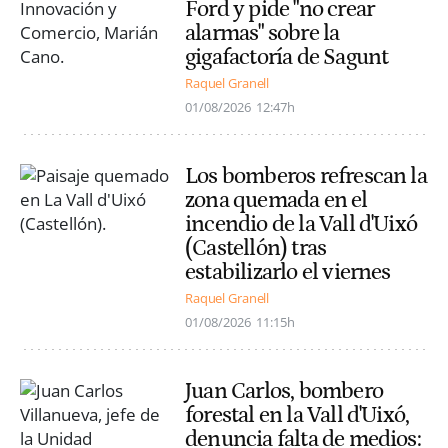
Ford y pide "no crear
alarmas" sobre la
gigafactoría de Sagunt
Raquel Granell
01/08/2026
12:47h
Los bomberos refrescan la
zona quemada en el
incendio de la Vall d'Uixó
(Castellón) tras
estabilizarlo el viernes
Raquel Granell
01/08/2026
11:15h
Juan Carlos, bombero
forestal en la Vall d'Uixó,
denuncia falta de medios: