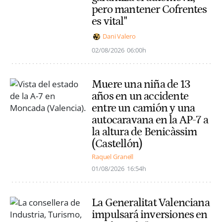
pero mantener Cofrentes
es vital"
Dani Valero
02/08/2026
06:00h
Muere una niña de 13
años en un accidente
entre un camión y una
autocaravana en la AP-7 a
la altura de Benicàssim
(Castellón)
Raquel Granell
01/08/2026
16:54h
La Generalitat Valenciana
impulsará inversiones en