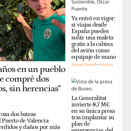
Ya entró en vigor:
si viajas desde
España puedes
subir una maleta
gratis a la cabina
del avión como
equipaje de mano
Raquel Granell
Valencia
 años en un pueblo
 me compré dos
, sin herencias"
La Generalitat
invierte 8,7 M€
en su única presa
oza dos bateas
tras implantar su
 Puerto de Valencia:
plan de
erdidos y daños por más
emergencias, del