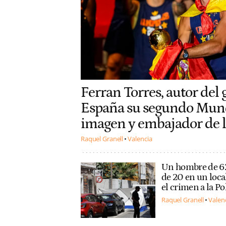
Ferran Torres, autor del 
España su segundo Mund
imagen y embajador de 
Raquel Granell
Valencia
Un hombre de 62
de 20 en un loca
el crimen a la Po
Raquel Granell
Valen