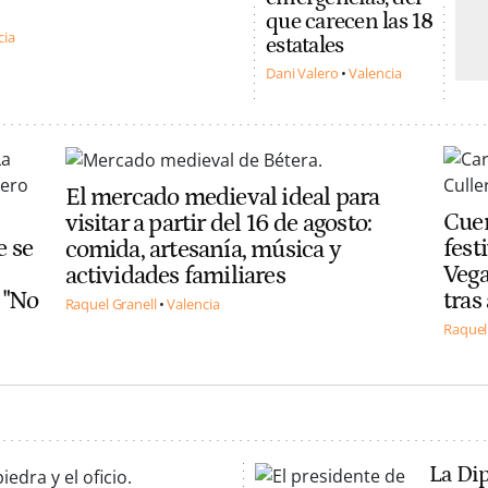
que carecen las 18
cia
estatales
Dani Valero
Valencia
El mercado medieval ideal para
Cuen
visitar a partir del 16 de agosto:
e se
fest
comida, artesanía, música y
Vega
actividades familiares
 "No
tras
Raquel Granell
Valencia
Raquel
La Di