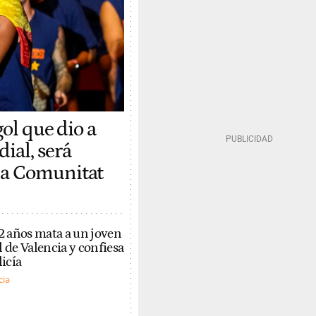
gol que dio a
ial, será
la Comunitat
 años mata a un joven
l de Valencia y confiesa
licía
cia