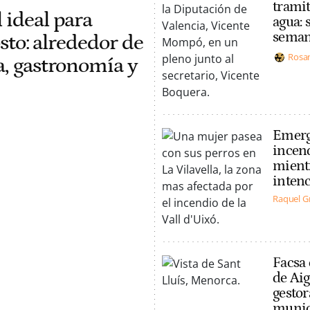
tramit
 ideal para
agua: 
seman
osto: alrededor de
Rosa
a, gastronomía y
Emerge
incend
mientr
inten
Raquel G
Facsa 
de Aig
gestor
munic