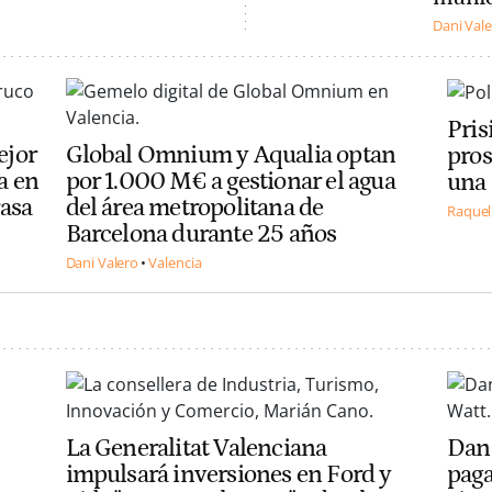
Dani Val
Pris
ejor
Global Omnium y Aqualia optan
pros
la en
por 1.000 M€ a gestionar el agua
una 
rasa
del área metropolitana de
Raquel
Barcelona durante 25 años
Dani Valero
Valencia
La Generalitat Valenciana
Dann
impulsará inversiones en Ford y
paga