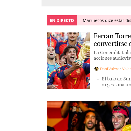
EN DIRECTO
Marruecos dice estar dis
Ferran Torre
convertirse
La Generalitat al
acciones audiovis
Dani Valero
Vale
El bulo de Sum
ni gestiona un