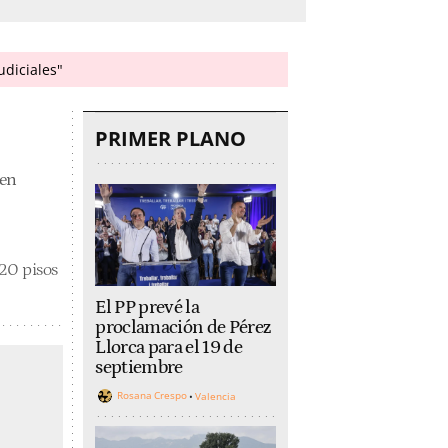
udiciales"
PRIMER PLANO
 en
 20 pisos
El PP prevé la
proclamación de Pérez
Llorca para el 19 de
septiembre
Rosana Crespo
Valencia