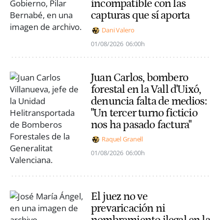
incompatible con las
capturas que sí aporta
Dani Valero
01/08/2026
06:00h
Juan Carlos, bombero
forestal en la Vall d'Uixó,
denuncia falta de medios:
"Un tercer turno ficticio
nos ha pasado factura"
Raquel Granell
01/08/2026
06:00h
El juez no ve
prevaricación ni
nombramiento ilegal en la