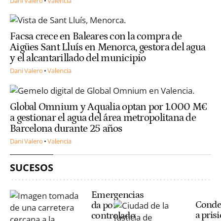
Dani Valero
Valencia
Facsa crece en Baleares con la compra de
Aigües Sant Lluís en Menorca, gestora del agua
y el alcantarillado del municipio
Dani Valero
Valencia
Global Omnium y Aqualia optan por 1.000 M€
a gestionar el agua del área metropolitana de
Barcelona durante 25 años
Dani Valero
Valencia
SUCESOS
Emergencias
Cond
da por
a pris
controlado