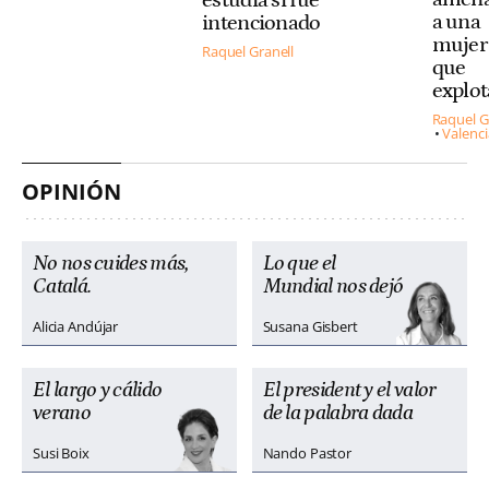
estudia si fue
a una
intencionado
mujer 
Raquel Granell
que
explo
Raquel G
Valenci
OPINIÓN
No nos cuides más,
Lo que el
Catalá.
Mundial nos dejó
Alicia Andújar
Susana Gisbert
El largo y cálido
El president y el valor
verano
de la palabra dada
Susi Boix
Nando Pastor