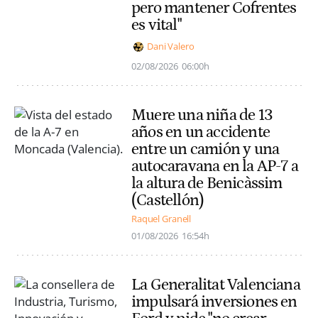
pero mantener Cofrentes
es vital"
Dani Valero
02/08/2026
06:00h
Muere una niña de 13
años en un accidente
entre un camión y una
autocaravana en la AP-7 a
la altura de Benicàssim
(Castellón)
Raquel Granell
01/08/2026
16:54h
La Generalitat Valenciana
impulsará inversiones en