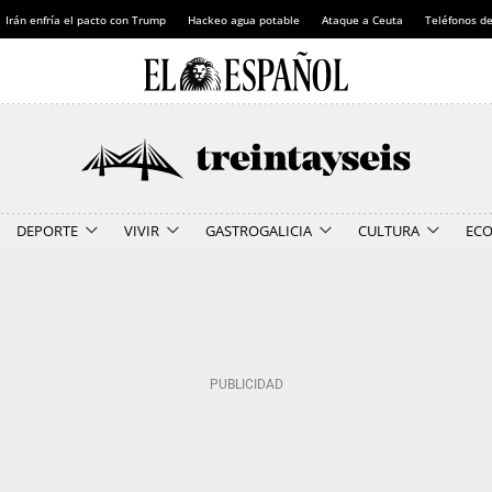
Irán enfría el pacto con Trump
Hackeo agua potable
Ataque a Ceuta
Teléfonos d
DEPORTE
VIVIR
GASTROGALICIA
CULTURA
EC