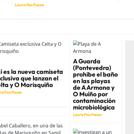
Laura Paz Pousa
A Guarda
(Pontevedra)
í es la nueva camiseta
prohibe el baño
clusiva que lanzan el
en las playas
lta y O Marisquiño
de A Armona y
ra Paz Pousa
O Muíño por
contaminación
microbiológica
Laura Paz Pousa