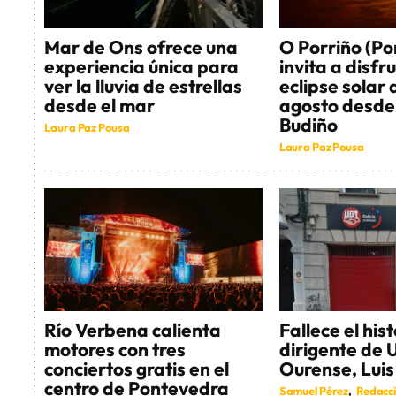
Mar de Ons ofrece una
O Porriño (P
experiencia única para
invita a disfr
ver la lluvia de estrellas
eclipse solar 
desde el mar
agosto desde 
Budiño
Laura Paz Pousa
Laura Paz Pousa
Fallece el his
Río Verbena calienta
dirigente de 
motores con tres
Ourense, Luis
conciertos gratis en el
centro de Pontevedra
Samuel Pérez
Redacci