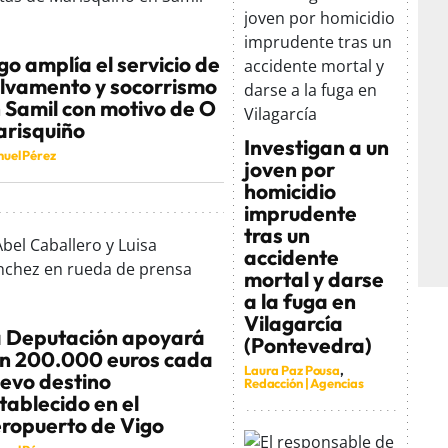
go amplía el servicio de
lvamento y socorrismo
 Samil con motivo de O
risquiño
Investigan a un
uel Pérez
joven por
homicidio
imprudente
tras un
accidente
mortal y darse
a la fuga en
Vilagarcía
 Deputación apoyará
(Pontevedra)
n 200.000 euros cada
Laura Paz Pousa
evo destino
Redacción | Agencias
tablecido en el
ropuerto de Vigo