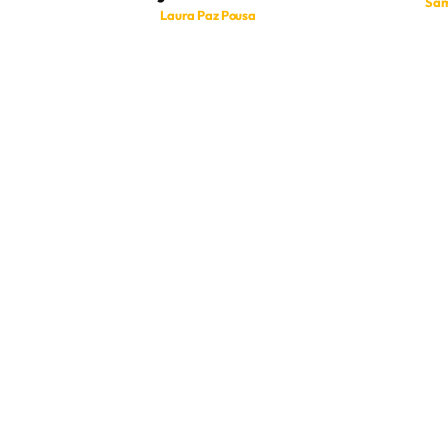
Sam
Laura Paz Pousa