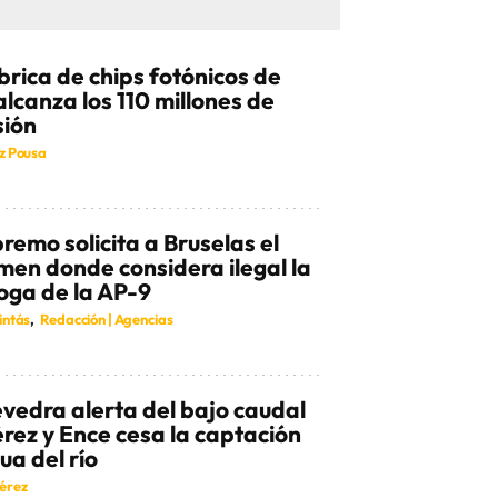
brica de chips fotónicos de
alcanza los 110 millones de
sión
z Pousa
premo solicita a Bruselas el
men donde considera ilegal la
oga de la AP-9
intás
Redacción | Agencias
vedra alerta del bajo caudal
érez y Ence cesa la captación
ua del río
érez