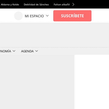
e Aldama y Koldo
Debilidad de Sánchez
Faltan albañiles
Rentabilidad de la viviend
ONOMÍA
AGENDA