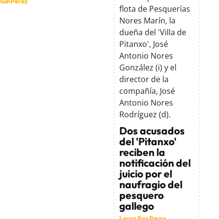
uel Pérez
Dos acusados
del 'Pitanxo'
reciben la
notificación del
juicio por el
naufragio del
pesquero
gallego
Laura Paz Pousa