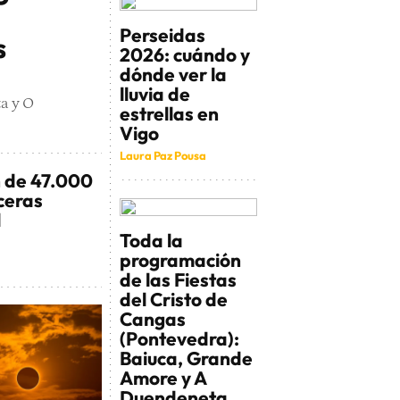
Perseidas
s
2026: cuándo y
dónde ver la
lluvia de
ta y O
estrellas en
Vigo
Laura Paz Pousa
n de 47.000
ceras
l
Toda la
programación
de las Fiestas
del Cristo de
Cangas
(Pontevedra):
Baiuca, Grande
Amore y A
Duendeneta