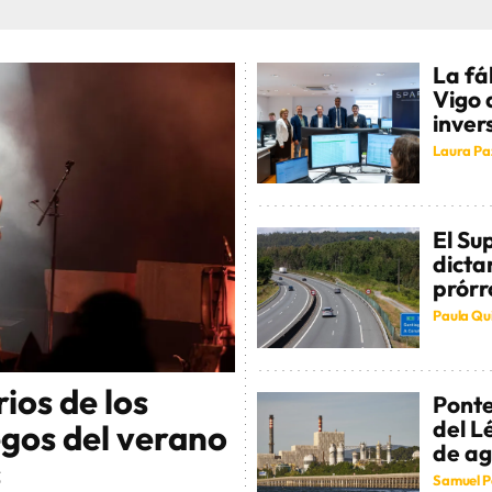
La fá
Vigo 
inver
Laura Pa
El Su
dicta
prórr
Paula Qu
ios de los
Ponte
del L
egos del verano
de ag
s
Samuel P