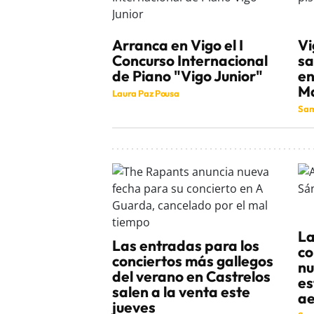
Arranca en Vigo el I
Vi
Concurso Internacional
sa
de Piano "Vigo Junior"
en
Ma
Laura Paz Pousa
Sam
La
Las entradas para los
co
conciertos más gallegos
nu
del verano en Castrelos
es
salen a la venta este
ae
jueves