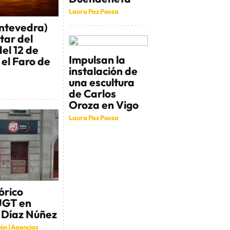
Laura Paz Pousa
ontevedra)
utar del
del 12 de
Impulsan la
el Faro de
instalación de
una escultura
de Carlos
Oroza en Vigo
Laura Paz Pousa
tórico
UGT en
 Díaz Núñez
ón | Agencias