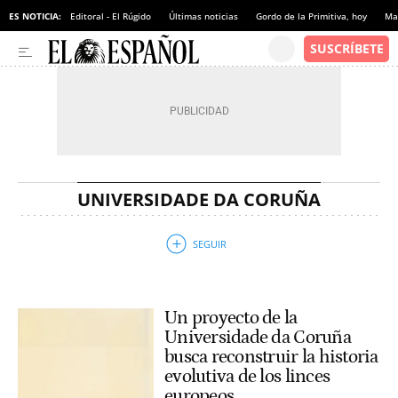
ES NOTICIA:
Editoral - El Rúgido
Últimas noticias
Gordo de la Primitiva, hoy
Ma
UNIVERSIDADE DA CORUÑA
Un proyecto de la
Universidade da Coruña
busca reconstruir la historia
evolutiva de los linces
europeos