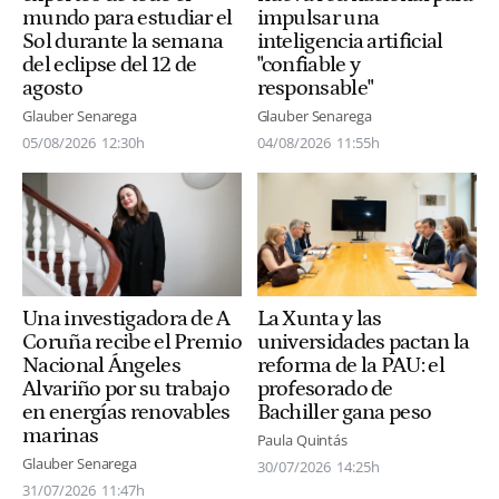
mundo para estudiar el
impulsar una
Sol durante la semana
inteligencia artificial
del eclipse del 12 de
"confiable y
agosto
responsable"
Glauber Senarega
Glauber Senarega
05/08/2026
12:30h
04/08/2026
11:55h
Una investigadora de A
La Xunta y las
Coruña recibe el Premio
universidades pactan la
Nacional Ángeles
reforma de la PAU: el
Alvariño por su trabajo
profesorado de
en energías renovables
Bachiller gana peso
marinas
Paula Quintás
Glauber Senarega
30/07/2026
14:25h
31/07/2026
11:47h