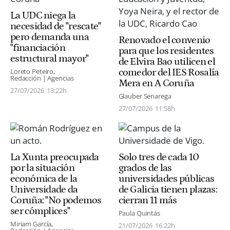
La UDC niega la
necesidad de "rescate"
pero demanda una
Renovado el convenio
"financiación
para que los residentes
estructural mayor"
de Elvira Bao utilicen el
comedor del IES Rosalía
Loreto Peteiro
Redacción | Agencias
Mera en A Coruña
27/07/2026
13:22h
Glauber Senarega
27/07/2026
11:58h
La Xunta preocupada
Solo tres de cada 10
por la situación
grados de las
económica de la
universidades públicas
Universidade da
de Galicia tienen plazas:
Coruña: "No podemos
cierran 11 más
ser cómplices"
Paula Quintás
Miriam García
21/07/2026
16:22h