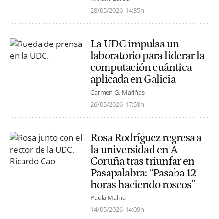
28/05/2026
14:35h
La UDC impulsa un
laboratorio para liderar la
computación cuántica
aplicada en Galicia
Carmen G. Mariñas
26/05/2026
17:58h
Rosa Rodríguez regresa a
la universidad en A
Coruña tras triunfar en
Pasapalabra: “Pasaba 12
horas haciendo roscos”
Paula Mahía
14/05/2026
14:09h