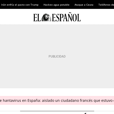
Irán enfría el pacto con Trump
Hackeo agua potable
Ataque a Ceuta
Teléfonos d
 hantavirus en España: aislado un ciudadano francés que estuvo 