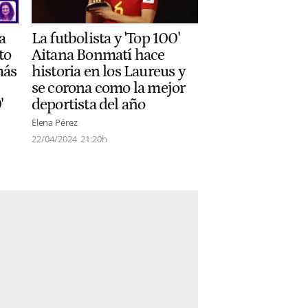
La futbolista y 'Top 100'
a
Aitana Bonmatí hace
to
historia en los Laureus y
más
se corona como la mejor
deportista del año
'
Elena Pérez
22/04/2024
21:20h