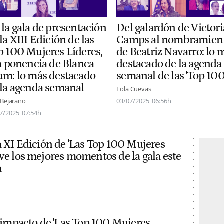
 la gala de presentación
Del galardón de Victori
la XIII Edición de las
Camps al nombramien
p 100 Mujeres Líderes,
de Beatriz Navarro: lo 
la ponencia de Blanca
destacado de la agenda
um: lo más destacado
semanal de las 'Top 100
 la agenda semanal
Lola Cuevas
 Bejarano
03/07/2025
06:56h
7/2025
07:54h
la XI Edición de 'Las Top 100 Mujeres
ive los mejores momentos de la gala este
a
o impacto de 'Las Top 100 Mujeres