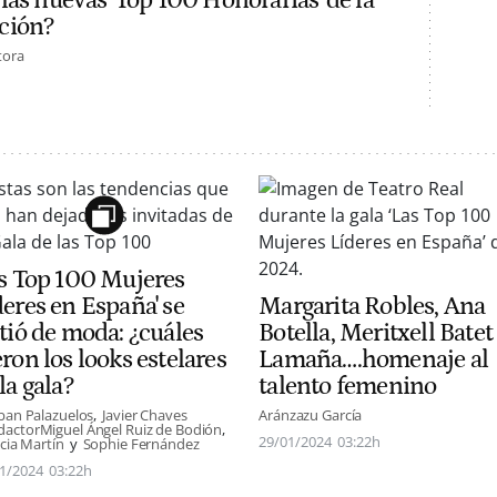
las nuevas 'Top 100 Honorarias' de la
ción?
tora
as Top 100 Mujeres
deres en España' se
Margarita Robles, Ana
stió de moda: ¿cuáles
Botella, Meritxell Batet
ron los looks estelares
Lamaña….homenaje al
la gala?
talento femenino
ban Palazuelos
Javier Chaves
Aránzazu García
dactor
Miguel Ángel Ruiz de Bodión
29/01/2024
03:22h
icia Martín
Sophie Fernández
1/2024
03:22h