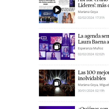
Líderes': más
Mariana Goya
02/02/2024
17:31h
La agenda sem
Laura Baena a
Esperanza Muñoz
02/02/2024
02:02h
Las 100 mejo
inolvidables
Mariana Goya
Miguel
30/01/2024
02:19h