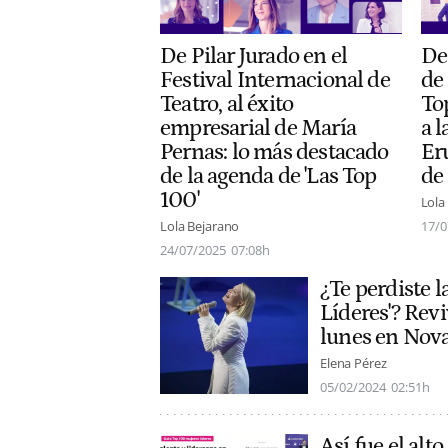
De Pilar Jurado en el
De
Festival Internacional de
de 
Teatro, al éxito
To
empresarial de María
a 
Pernas: lo más destacado
Er
de la agenda de 'Las Top
de
100'
Lola
Lola Bejarano
17/0
24/07/2025
07:08h
¿Te perdiste 
Líderes'? Rev
lunes en Nov
Elena Pérez
05/02/2024
02:51h
Así fue el alt