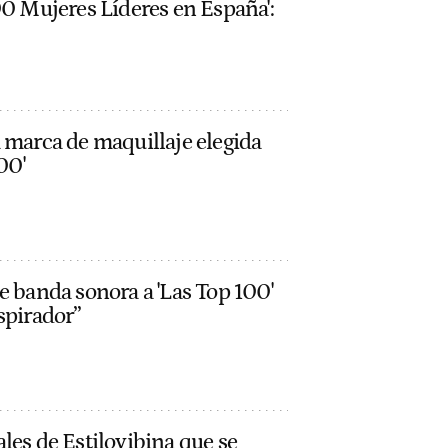
00 Mujeres Líderes en España':
 marca de maquillaje elegida
00'
e banda sonora a 'Las Top 100'
spirador”
les de Estiloyibina que se