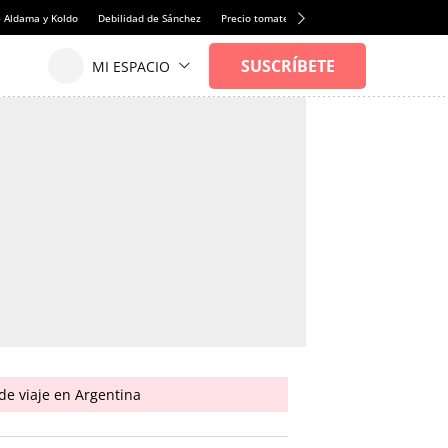
e Aldama y Koldo
Debilidad de Sánchez
Precio tomates
Faltan albañiles
Rentabi
de viaje en Argentina