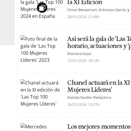
la XI Edición
Omar Benaamari
Aránzazu García
28/01/2024
21:45h
Así será la gala de 'Las
horario, actuaciones y '
Mariana Goya
27/01/2024
18:12h
Chanel actuará en la XI
Mujeres Líderes'
Natalia Sevilla
Redactora
26/01/2024
13:27h
Los mejores momentos d