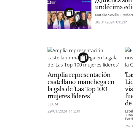
¿Quiénes son 
undécima edi
Natalia Sevilla
Redac
30/01/2024
01:21h
Amplia representación
'L
castellano-manchega en
Lí
la gala de 'Las Top 100
vi
mujeres líderes'
fue
de 
EDCM
29/01/2024
11:20h
Este
Re
Patr
29/0