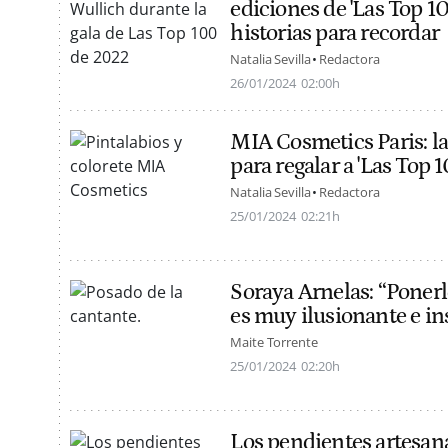
ediciones de 'Las Top 1
historias para recordar
Natalia Sevilla
Redactora
26/01/2024
02:00h
MIA Cosmetics Paris: la
para regalar a 'Las Top 1
Natalia Sevilla
Redactora
25/01/2024
02:21h
Soraya Arnelas: “Ponerl
es muy ilusionante e in
Maite Torrente
25/01/2024
02:20h
Los pendientes artesana