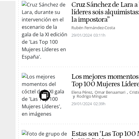
Cruz Sánchez de Lara a 
líderes sois alquimistas
la impostora”
Rubén Fernández-Costa
29/01/2024
03:11h
Los mejores momentos de
Top 100 Mujeres Lídere
Elena Pérez
Omar Benaamari
Crist
Rodrigo Mínguez
29/01/2024
02:39h
Estas son ‘Las Top 100 