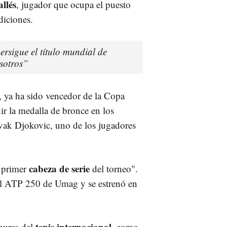
llés
, jugador que ocupa el puesto
diciones.
ersigue el título mundial de
osotros”
, ya ha sido vencedor de la Copa
ir la medalla de bronce en los
vak Djokovic, uno de los jugadores
cabeza de serie
 "primer
del torneo".
del ATP 250 de Umag y se estrenó en
tenis internacional
iguras del
, como