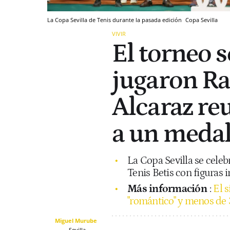
La Copa Sevilla de Tenis durante la pasada edición
Copa Sevilla
VIVIR
El torneo 
jugaron Ra
Alcaraz reu
a un medal
La Copa Sevilla se celeb
Tenis Betis con figuras 
Más información
:
El s
"romántico" y menos de 
Miguel Murube
Sevilla