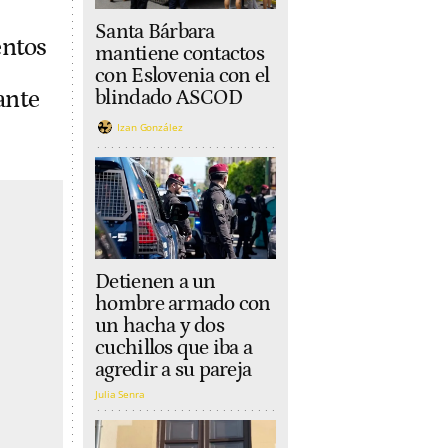
Santa Bárbara
entos
mantiene contactos
con Eslovenia con el
ante
blindado ASCOD
Izan González
Detienen a un
hombre armado con
un hacha y dos
cuchillos que iba a
agredir a su pareja
Julia Senra