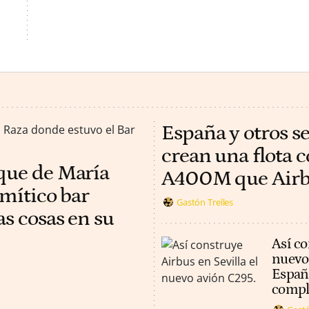
España y otros s
crean una flota 
rque de María
A400M que Airbus
 mítico bar
Gastón Trelles
as cosas en su
Así co
nuevo
España
compl