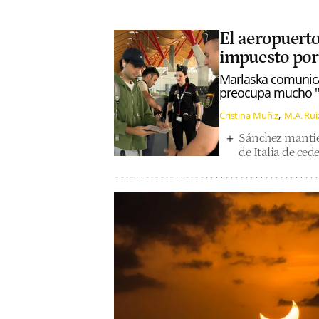
El aeropuerto
impuesto por
Marlaska comunica
preocupa mucho "la
Cristina Muñiz
M.A. Rui
Sánchez mantien
de Italia de ce