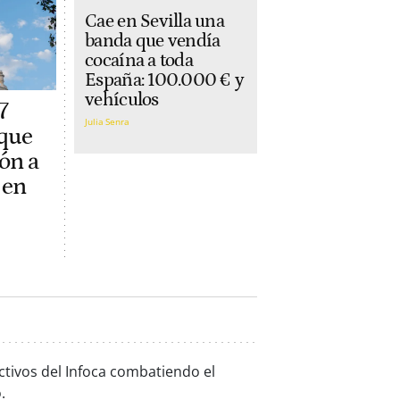
Cae en Sevilla una
banda que vendía
cocaína a toda
España: 100.000 € y
vehículos
7
Julia Senra
 que
ón a
 en