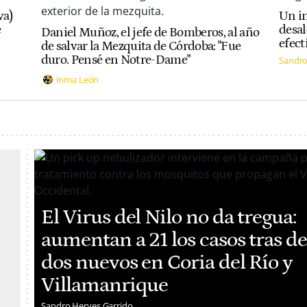
va)
Un in
e
desal
Daniel Muñoz, el jefe de Bomberos, al año
efect
de salvar la Mezquita de Córdoba: "Fue
duro. Pensé en Notre-Dame"
Sandro
Inma León
El Virus del Nilo no da tregua:
aumentan a 21 los casos tras de
dos nuevos en Coria del Río y
Villamanrique
Sandro Herves Garrido