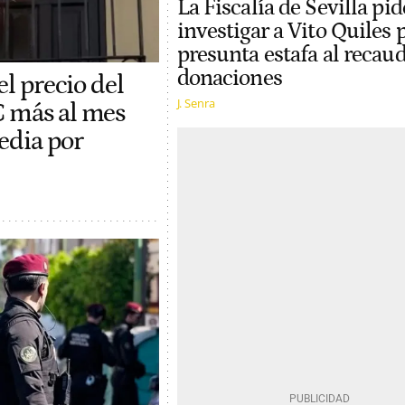
La Fiscalía de Sevilla pid
investigar a Vito Quiles 
presunta estafa al recau
donaciones
el precio del
J. Senra
€ más al mes
edia por