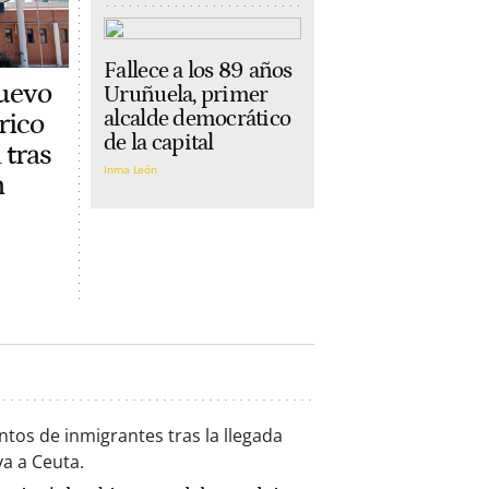
Fallece a los 89 años
uevo
Uruñuela, primer
alcalde democrático
rico
de la capital
 tras
Inma León
n