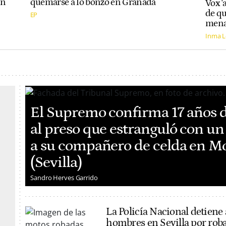
un
quemarse a lo bonzo en Granada
Vox '
de qu
EP
mena
Inma 
El Supremo confirma 17 años d
al preso que estranguló con u
a su compañero de celda en M
(Sevilla)
Sandro Herves Garrido
La Policía Nacional detiene 
hombres en Sevilla por rob