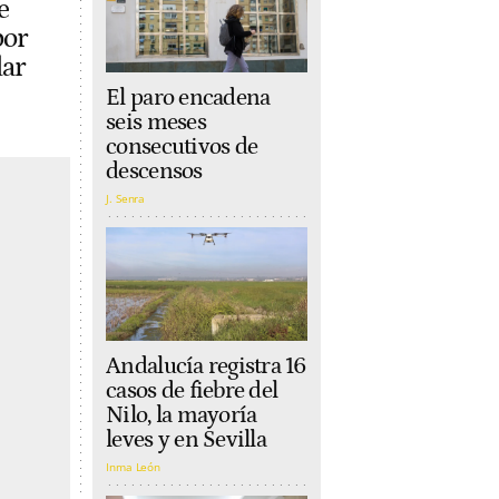
e
por
dar
El paro encadena
seis meses
consecutivos de
descensos
J. Senra
Andalucía registra 16
casos de fiebre del
Nilo, la mayoría
leves y en Sevilla
Inma León