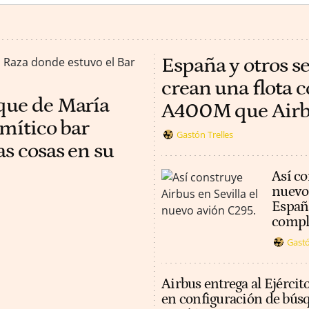
España y otros s
crean una flota 
rque de María
A400M que Airbus
 mítico bar
Gastón Trelles
as cosas en su
Así co
nuevo
España
compl
Gastó
Airbus entrega al Ejércit
en configuración de búsq