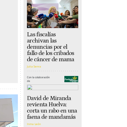
Las fiscalías
archivan las
denuncias por el
fallo de los cribados
de cáncer de mama
Julia Senra
Con la colaboración
de
David de Miranda
revienta Huelva:
corta un rabo en una
faena de mandamás
Inma León