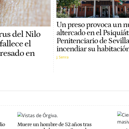
Un preso provoca un n
altercado en el Psiquiát
us del Nilo
Penitenciario de Sevilla
allece el
incendiar su habitació
resado en
J. Senra
dio
Muere un hombre de 52 años tras