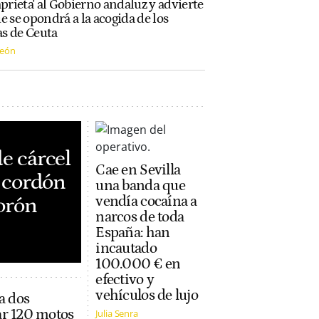
aprieta' al Gobierno andaluz y advierte
e se opondrá a la acogida de los
s de Ceuta
León
e cárcel
Cae en Sevilla
n cordón
una banda que
orón
vendía cocaína a
narcos de toda
España: han
incautado
100.000 € en
efectivo y
vehículos de lujo
a dos
ar 120 motos
Julia Senra