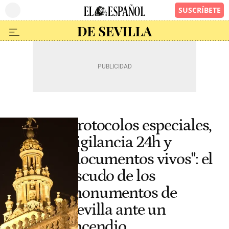
Protocolos especiales,
vigilancia 24h y
"documentos vivos": el
escudo de los
monumentos de
Sevilla ante un
incendio