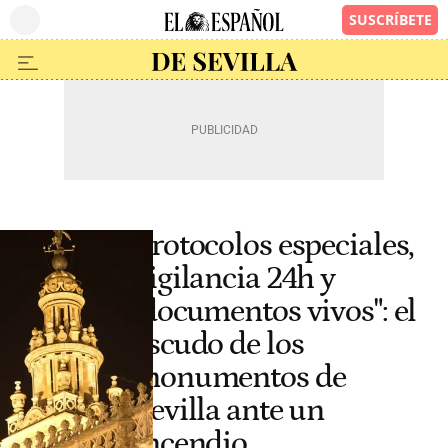
Protocolos especiales,
vigilancia 24h y
"documentos vivos": el
escudo de los
monumentos de
Sevilla ante un
incendio