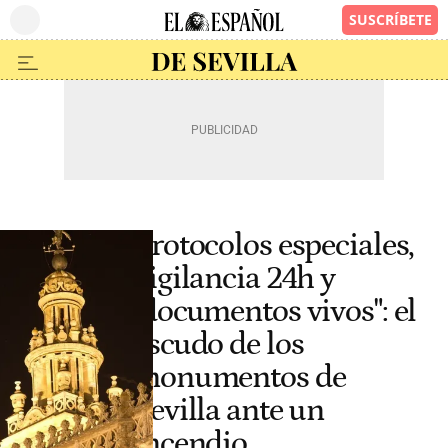
Protocolos especiales,
vigilancia 24h y
"documentos vivos": el
escudo de los
monumentos de
Sevilla ante un
incendio