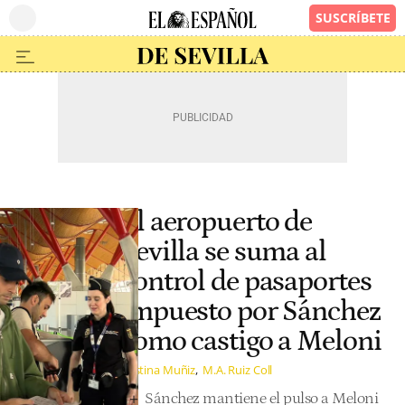
El aeropuerto de
Sevilla se suma al
control de pasaportes
impuesto por Sánchez
como castigo a Meloni
Cristina Muñiz
M.A. Ruiz Coll
Sánchez mantiene el pulso a Meloni