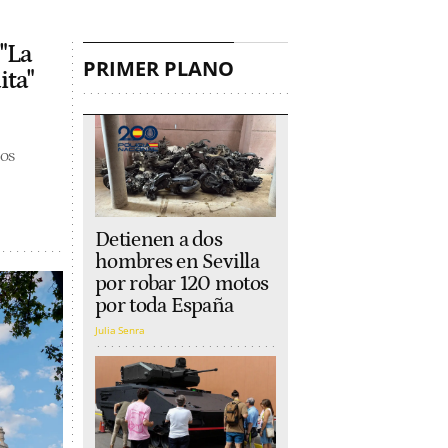
 "La
PRIMER PLANO
ita"
Los
Detienen a dos
hombres en Sevilla
por robar 120 motos
por toda España
Julia Senra