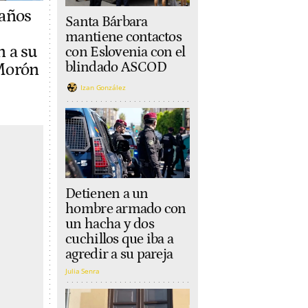
 años
Santa Bárbara
mantiene contactos
n a su
con Eslovenia con el
blindado ASCOD
Morón
Izan González
Detienen a un
hombre armado con
un hacha y dos
cuchillos que iba a
agredir a su pareja
Julia Senra