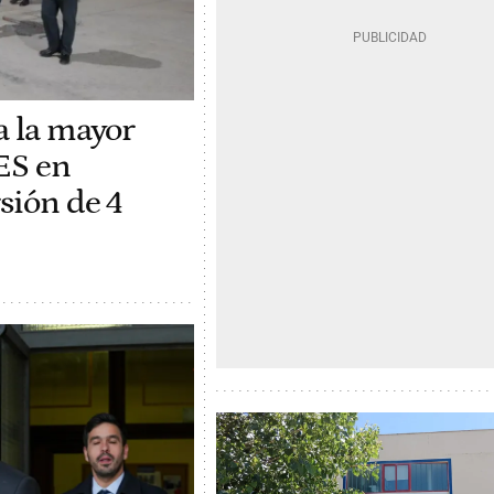
a la mayor
ES en
sión de 4