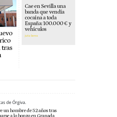
Cae en Sevilla una
banda que vendía
cocaína a toda
España: 100.000 € y
vehículos
uevo
Julia Senra
rico
 tras
n
e un hombre de 52 años tras
arse a lo bonzo en Granada