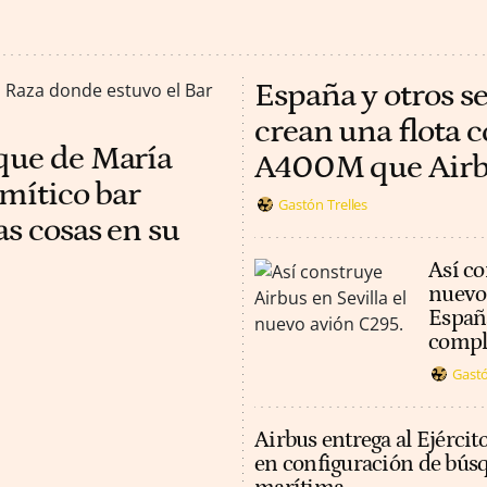
España y otros s
crean una flota 
rque de María
A400M que Airbus
 mítico bar
Gastón Trelles
as cosas en su
Así co
nuevo
España
compl
Gastó
Airbus entrega al Ejércit
en configuración de búsq