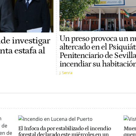
Un preso provoca un n
ide investigar
altercado en el Psiquiát
nta estafa al
Penitenciario de Sevilla
incendiar su habitació
J. Senra
El Infoca da por estabilizado el incendio
Muer
forestal declarado este miércoles en un
quem