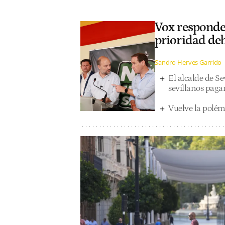
Vox responde a
prioridad deb
Sandro Herves Garrido
El alcalde de Sev
sevillanos paga
Vuelve la polémi