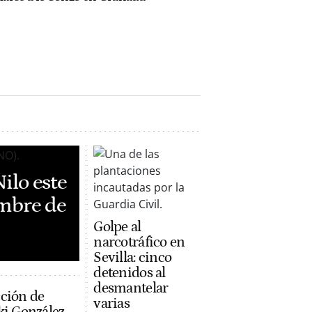
ilo este
ombre de
Golpe al
narcotráfico en
Sevilla: cinco
detenidos al
desmantelar
cción de
varias
ki González-