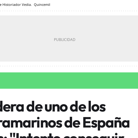
le Historiador Vedia.
Quincemil
dera de uno de los
tramarinos de España
: "Intento conseguir