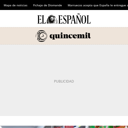
Mapa de noticias
Fichaje de Diomande
Marruecos acepta que España le entregue 