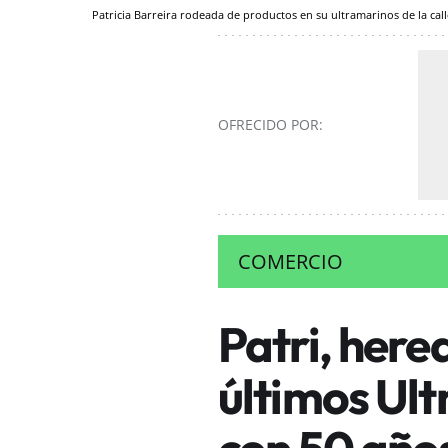
Patricia Barreira rodeada de productos en su ultramarinos de la cal
OFRECIDO POR:
COMERCIO
Patri, here
últimos Ul
con 50 años