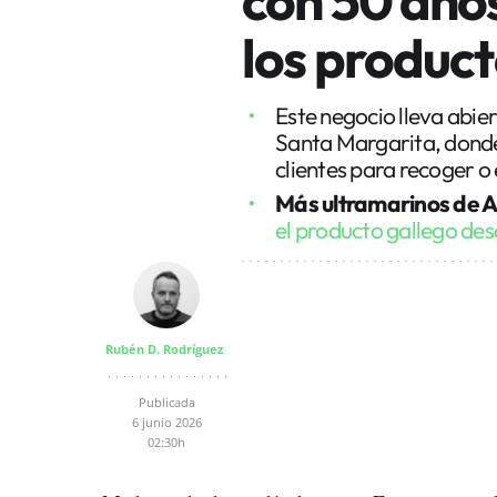
los product
Este negocio lleva abier
Santa Margarita, donde 
clientes para recoger 
Más ultramarinos de A
el producto gallego de
Rubén D. Rodríguez
Publicada
6 junio 2026
02:30h