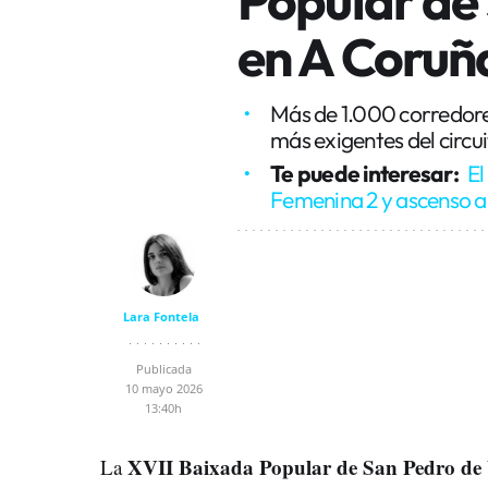
en A Coruñ
Más de 1.000 corredore
más exigentes del circ
Te puede interesar:
El
Femenina 2 y ascenso a
Lara Fontela
Publicada
10 mayo 2026
13:40h
XVII Baixada Popular de San Pedro de
La