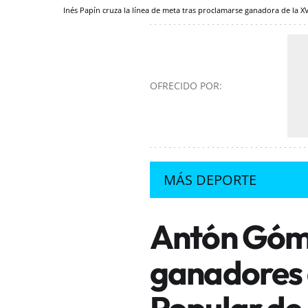
Inés Papín cruza la línea de meta tras proclamarse ganadora de la 
OFRECIDO POR:
MÁS DEPORTE
Antón Góme
ganadores 
Popular de