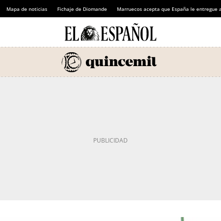
Mapa de noticias
Fichaje de Diomande
Marruecos acepta que España le entregue 