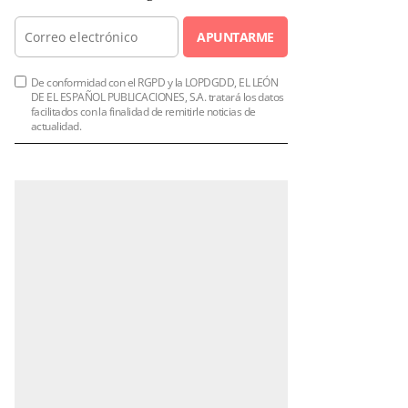
APUNTARME
De conformidad con el RGPD y la LOPDGDD, EL LEÓN
DE EL ESPAÑOL PUBLICACIONES, S.A. tratará los datos
facilitados con la finalidad de remitirle noticias de
actualidad.