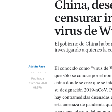
China, des
censurar i
virus de W
El gobierno de China ha bor
investigando a quienes la c
Adrián Raya
El conocido como "virus de 
que sólo se conoce por el nom
Publicada
china donde se cree que se inic
23 enero 2020
08:57h
su designación 2019-nCoV. Po
hay contramedidas diseñadas 
esta amenaza de pandemia que
y se teme, el resto del mundo.