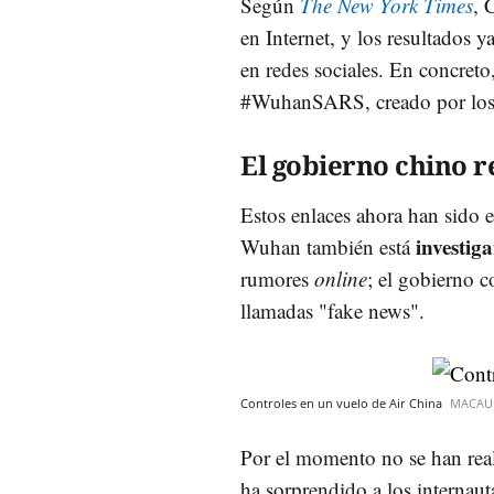
Según
The New York Times
, 
en Internet, y los resultados 
en redes sociales. En concreto
#WuhanSARS, creado por los us
El gobierno chino r
Estos enlaces ahora han sido e
investig
Wuhan también está
rumores
online
; el gobierno c
llamadas "fake news".
Controles en un vuelo de Air China
MACAU 
Por el momento no se han real
ha sorprendido a los internau