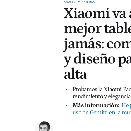
ANÁLISIS Y PRUEBAS
Xiaomi va a
mejor tabl
jamás: co
y diseño p
alta
Probamos la Xiaomi Pad 
rendimiento y elegancia 
Más información:
He 
uso de Gemini en la muñ