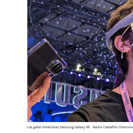
Las gafas inmersivas Samsung Galaxy XR.
Nacho Castañón
Omicron