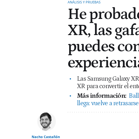
ANÁLISIS Y PRUEBAS
He probad
XR, las gaf
puedes co
experienci
Las Samsung Galaxy XR 
XR para convertir el ent
Más información:
Ball
llega: vuelve a retrasars
Nacho Castañón