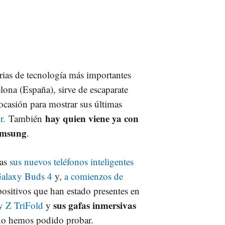
erias de tecnología más importantes
ona (España), sirve de escaparate
 ocasión para mostrar sus últimas
hay quien viene ya con
r.
También
Samsung
.
ías
sus nuevos teléfonos inteligentes
Galaxy Buds 4
y,
a comienzos de
positivos que han estado presentes en
sus gafas inmersivas
y Z TriFold
y
o hemos podido probar.