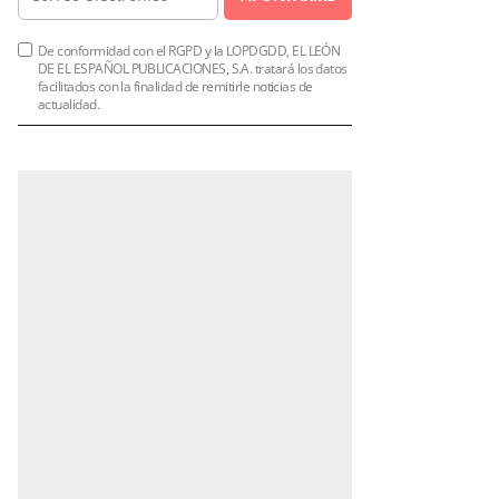
De conformidad con el RGPD y la LOPDGDD, EL LEÓN
DE EL ESPAÑOL PUBLICACIONES, S.A. tratará los datos
facilitados con la finalidad de remitirle noticias de
actualidad.