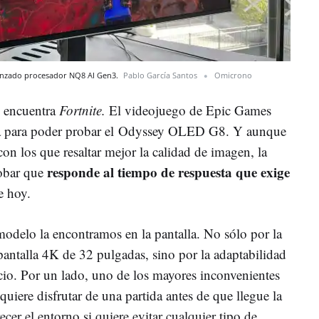
anzado procesador NQ8 AI Gen3.
Pablo García Santos
Omicrono
se encuentra
Fortnite.
El videojuego de Epic Games
ía para poder probar el Odyssey OLED G8. Y aunque
con los que resaltar mejor la calidad de imagen, la
responde al tiempo de respuesta que exige
robar que
e hoy.
modelo la encontramos en la pantalla. No sólo por la
pantalla 4K de 32 pulgadas, sino por la adaptabilidad
cio. Por un lado, uno de los mayores inconvenientes
quiere disfrutar de una partida antes de que llegue la
cer el entorno si quiere evitar cualquier tipo de