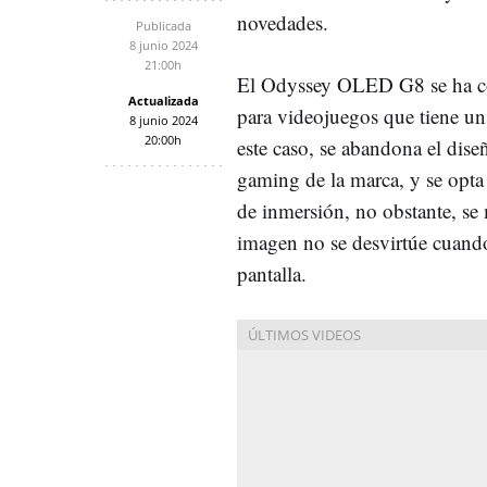
novedades.
Publicada
8 junio 2024
21:00h
El Odyssey OLED G8 se ha c
Actualizada
para videojuegos que tiene u
8 junio 2024
20:00h
este caso, se abandona el dise
gaming de la marca, y se opt
de inmersión, no obstante, se 
imagen no se desvirtúe cuando
pantalla.