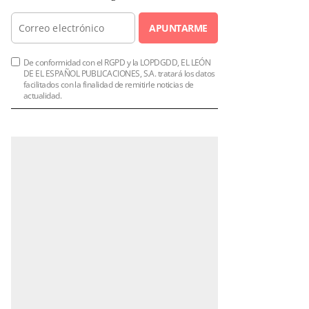
APUNTARME
De conformidad con el RGPD y la LOPDGDD, EL LEÓN
DE EL ESPAÑOL PUBLICACIONES, S.A. tratará los datos
facilitados con la finalidad de remitirle noticias de
actualidad.